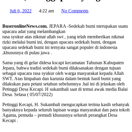
Juli 6, 2022
4:22 am
No Comments
BuseronlineNews.com
, JEPARA -Sedekah bumi merupakan suatu
upacara adat yang melambangkan
rasa syukur atas nikmat allah swt , yang telah memberikan nikmat
rizki melalui bumi ini, dengan upacara sedekah bumi, dengan
upacara sedekah bumi ini ternyata sangat populer di indonesia
,khususnya di pulau jawa .
Sama yang di gelar didesa kscapi kecamatan Tahunan Kabupaten
Jepara, bahwa tradisi sedekah bumi dilaksanakan dengan tujuan
sebagai upacara rasa syukur oleh warga masyarakat kepada Allah
SWT. Atas limpahan dan karunia dalam bentuk hasil bumi yang
dilakukan para petani setahun sebelumnya .hal ini di jelaskan oleh
Petinggi Desa Kecapi. H sukambali saat di temui awak media Balai
Desa. Selasa ( 05/07/2022)
Petinggi Kecapi, H. Sukambali mengucapkan terima kasih sebanyak
banyaknya kepada seluruh lapisan warga masyarakat dan para tokoh
Agama, pemuda – pemudi khususnya seluruh perangkat Desa
Kecapi .