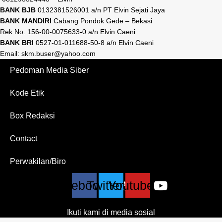
BANK BJB
0132381526001 a/n PT Elvin Sejati Jaya
BANK MANDIRI
Cabang Pondok Gede – Bekasi
Rek No. 156-00-0075633-0 a/n Elvin Caeni
BANK BRI
0527-01-011688-50-8 a/n Elvin Caeni
Email: skm.buser@yahoo.com
Pedoman Media Siber
Kode Etik
Box Redaksi
Contact
Perwakilan/Biro
Facebook
Twitter
Youtube
Ikuti kami di media sosial