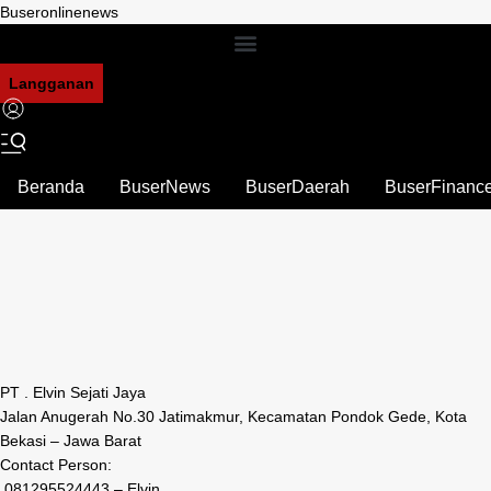
Buseronlinenews
Langganan
Beranda
BuserNews
BuserDaerah
BuserFinanc
PT . Elvin Sejati Jaya
Jalan Anugerah No.30 Jatimakmur, Kecamatan Pondok Gede, Kota
Bekasi – Jawa Barat
Contact Person:
081295524443 – Elvin