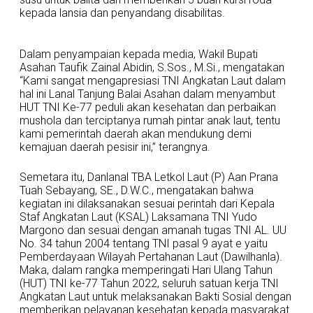
kepada lansia dan penyandang disabilitas.
Dalam penyampaian kepada media, Wakil Bupati
Asahan Taufik Zainal Abidin, S.Sos., M.Si., mengatakan
“Kami sangat mengapresiasi TNI Angkatan Laut dalam
hal ini Lanal Tanjung Balai Asahan dalam menyambut
HUT TNI Ke-77 peduli akan kesehatan dan perbaikan
mushola dan terciptanya rumah pintar anak laut, tentu
kami pemerintah daerah akan mendukung demi
kemajuan daerah pesisir ini,” terangnya.
Semetara itu, Danlanal TBA Letkol Laut (P) Aan Prana
Tuah Sebayang, SE., D.W.C., mengatakan bahwa
kegiatan ini dilaksanakan sesuai perintah dari Kepala
Staf Angkatan Laut (KSAL) Laksamana TNI Yudo
Margono dan sesuai dengan amanah tugas TNI AL. UU
No. 34 tahun 2004 tentang TNI pasal 9 ayat e yaitu
Pemberdayaan Wilayah Pertahanan Laut (Dawilhanla).
Maka, dalam rangka memperingati Hari Ulang Tahun
(HUT) TNI ke-77 Tahun 2022, seluruh satuan kerja TNI
Angkatan Laut untuk melaksanakan Bakti Sosial dengan
memberikan pelayanan kesehatan kepada masyarakat