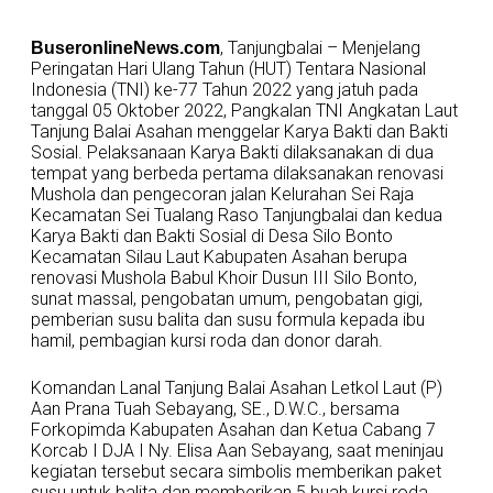
, Tanjungbalai – Menjelang
BuseronlineNews.com
Peringatan Hari Ulang Tahun (HUT) Tentara Nasional
Indonesia (TNI) ke-77 Tahun 2022 yang jatuh pada
tanggal 05 Oktober 2022, Pangkalan TNI Angkatan Laut
Tanjung Balai Asahan menggelar Karya Bakti dan Bakti
Sosial. Pelaksanaan Karya Bakti dilaksanakan di dua
tempat yang berbeda pertama dilaksanakan renovasi
Mushola dan pengecoran jalan Kelurahan Sei Raja
Kecamatan Sei Tualang Raso Tanjungbalai dan kedua
Karya Bakti dan Bakti Sosial di Desa Silo Bonto
Kecamatan Silau Laut Kabupaten Asahan berupa
renovasi Mushola Babul Khoir Dusun III Silo Bonto,
sunat massal, pengobatan umum, pengobatan gigi,
pemberian susu balita dan susu formula kepada ibu
hamil, pembagian kursi roda dan donor darah.
Komandan Lanal Tanjung Balai Asahan Letkol Laut (P)
Aan Prana Tuah Sebayang, SE., D.W.C., bersama
Forkopimda Kabupaten Asahan dan Ketua Cabang 7
Korcab I DJA I Ny. Elisa Aan Sebayang, saat meninjau
kegiatan tersebut secara simbolis memberikan paket
susu untuk balita dan memberikan 5 buah kursi roda