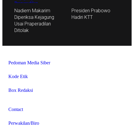
Nadiem Makarim
Presiden Prabowo
Diperiksa Kejagung
Hadiri KTT
Usai Praperadilan
Ditolak
Pedoman Media Siber
Kode Etik
Box Redaksi
Contact
Perwakilan/Biro