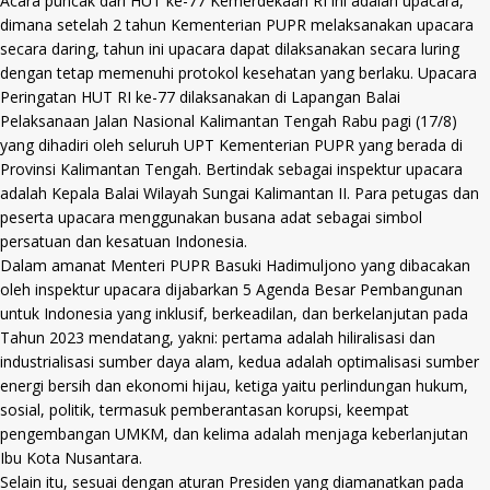
Acara puncak dari HUT ke-77 Kemerdekaan RI ini adalah upacara,
dimana setelah 2 tahun Kementerian PUPR melaksanakan upacara
secara daring, tahun ini upacara dapat dilaksanakan secara luring
dengan tetap memenuhi protokol kesehatan yang berlaku. Upacara
Peringatan HUT RI ke-77 dilaksanakan di Lapangan Balai
Pelaksanaan Jalan Nasional Kalimantan Tengah Rabu pagi (17/8)
yang dihadiri oleh seluruh UPT Kementerian PUPR yang berada di
Provinsi Kalimantan Tengah. Bertindak sebagai inspektur upacara
adalah Kepala Balai Wilayah Sungai Kalimantan II. Para petugas dan
peserta upacara menggunakan busana adat sebagai simbol
persatuan dan kesatuan Indonesia.
Dalam amanat Menteri PUPR Basuki Hadimuljono yang dibacakan
oleh inspektur upacara dijabarkan 5 Agenda Besar Pembangunan
untuk Indonesia yang inklusif, berkeadilan, dan berkelanjutan pada
Tahun 2023 mendatang, yakni: pertama adalah hiliralisasi dan
industrialisasi sumber daya alam, kedua adalah optimalisasi sumber
energi bersih dan ekonomi hijau, ketiga yaitu perlindungan hukum,
sosial, politik, termasuk pemberantasan korupsi, keempat
pengembangan UMKM, dan kelima adalah menjaga keberlanjutan
Ibu Kota Nusantara.
Selain itu, sesuai dengan aturan Presiden yang diamanatkan pada