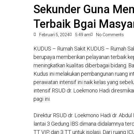
Sekunder Guna Mem
Terbaik Bgai Masya
Februari 5, 2024
5:49 am
No Comments
KUDUS – Rumah Sakit KUDUS – Rumah Sak
berupaya memberikan pelayanan terbaik kep
meningkatkan kualitas diberbagai bidang. Ba
Kudus ini melakukan pembangunan ruang inten
perawatan intensif ini naik kelas yang seb
intensif RSUD dr. Loekmono Hadi diresmik
pagi ini.
Direktur RSUD dr. Loekmono Hadi dr. Abdul 
lantai 3 Gedung IBS dimana didalamnya terd
TT VIP, dan 3 TT untuk isolasi. Dari ruang 