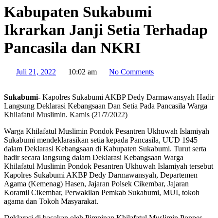
Kabupaten Sukabumi
Ikrarkan Janji Setia Terhadap
Pancasila dan NKRI
Juli 21, 2022
10:02 am
No Comments
Sukabumi-
Kapolres Sukabumi AKBP Dedy Darmawansyah Hadir
Langsung Deklarasi Kebangsaan Dan Setia Pada Pancasila Warga
Khilafatul Muslimin. Kamis (21/7/2022)
Warga Khilafatul Muslimin Pondok Pesantren Ukhuwah Islamiyah
Sukabumi mendeklarasikan setia kepada Pancasila, UUD 1945
dalam Deklarasi Kebangsaan di Kabupaten Sukabumi. Turut serta
hadir secara langsung dalam Deklarasi Kebangsaan Warga
Khilafatul Muslimin Pondok Pesantren Ukhuwah Islamiyah tersebut
Kapolres Sukabumi AKBP Dedy Darmawansyah, Departemen
Agama (Kemenag) Hasen, Jajaran Polsek Cikembar, Jajaran
Koramil Cikembar, Perwakilan Pemkab Sukabumi, MUI, tokoh
agama dan Tokoh Masyarakat.
Deklarasi di bacakan oleh Pimpinan Khilafatul Muslimin Ponpes