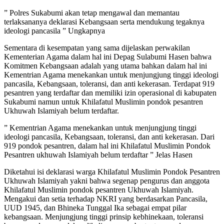
” Polres Sukabumi akan tetap mengawal dan memantau
terlaksananya deklarasi Kebangsaan serta mendukung tegaknya
ideologi pancasila ” Ungkapnya
Sementara di kesempatan yang sama dijelaskan perwakilan
Kementerian Agama dalam hal ini Depag Sulabumi Hasen bahwa
Komitmen Kebangsaan adalah yang utama bahkan dalam hal ini
Kementrian Agama menekankan untuk menjungjung tinggi ideologi
pancasila, Kebangsaan, toleransi, dan anti kekerasan. Terdapat 919
pesantren yang terdaftar dan memiliki izin operasional di kabupaten
Sukabumi namun untuk Khilafatul Muslimin pondok pesantren
Ukhuwah Islamiyah belum terdaftar.
” Kementrian Agama menekankan untuk menjungjung tinggi
ideologi pancasila, Kebangsaan, toleransi, dan anti kekerasan. Dari
919 pondok pesantren, dalam hal ini Khilafatul Muslimin Pondok
Pesantren ukhuwah Islamiyah belum terdaftar ” Jelas Hasen
Diketahui isi deklarasi warga Khilafatul Muslimin Pondok Pesantren
Ukhuwah Islamiyah yakni bahwa segenap pengurus dan anggota
Khilafatul Muslimin pondok pesantren Ukhuwah Islamiyah.
Mengakui dan setia terhadap NKRI yang berdasarkan Pancasila,
UUD 1945, dan Bhineka Tunggal Ika sebagai empat pilar
kebangsaan. Menjungjung tinggi prinsip kebhinekaan, toleransi