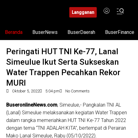
Langganan
Beranda
BuserNews
BuserDaerah
BuserFinance
Peringati HUT TNI Ke-77, Lanal
Simeulue Ikut Serta Sukseskan
Water Trappen Pecahkan Rekor
MURI
Oktober 5, 2022
5:04 pm
No Comments
BuseronlineNews.com
, Simeulue,- Pangkalan TNI AL
(Lanal) Simeulue melaksanakan kegiatan Water Trappen
dalam rangka memeriahkan HUT TNI Ke-77 Tahun 2022
dengan tema “TNI ADALAH KITA”, bertempat di Perairan
Mako Lanal Simeulue, Rabu (05/10/2022).