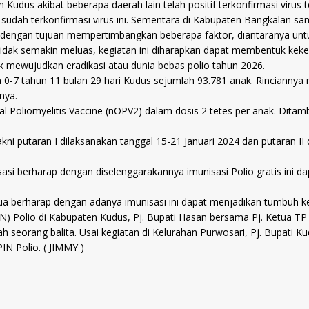
Kudus akibat beberapa daerah lain telah positif terkonfirmasi virus t
dah terkonfirmasi virus ini. Sementara di Kabupaten Bangkalan samp
n dengan tujuan mempertimbangkan beberapa faktor, diantaranya unt
io tidak semakin meluas, kegiatan ini diharapkan dapat membentuk k
k mewujudkan eradikasi atau dunia bebas polio tahun 2026.
0-7 tahun 11 bulan 29 hari Kudus sejumlah 93.781 anak. Rinciannya me
nya.
al Poliomyelitis Vaccine (nOPV2) dalam dosis 2 tetes per anak. Dit
kni putaran I dilaksanakan tanggal 15-21 Januari 2024 dan putaran I
unisasi berharap dengan diselenggarakannya imunisasi Polio gratis i
tua berharap dengan adanya imunisasi ini dapat menjadikan tumbuh k
 Polio di Kabupaten Kudus, Pj. Bupati Hasan bersama Pj. Ketua TP 
h seorang balita. Usai kegiatan di Kelurahan Purwosari, Pj. Bupati 
N Polio. ( JIMMY )