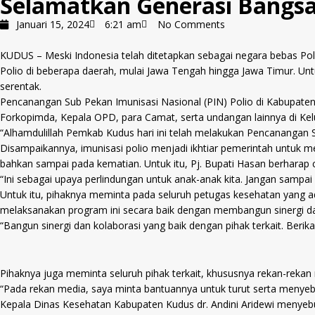
Selamatkan Generasi Bangs
Januari 15, 2024
6:21 am
No Comments
KUDUS – Meski Indonesia telah ditetapkan sebagai negara bebas Polio
Polio di beberapa daerah, mulai Jawa Tengah hingga Jawa Timur. 
serentak.
Pencanangan Sub Pekan Imunisasi Nasional (PIN) Polio di Kabupaten 
Forkopimda, Kepala OPD, para Camat, serta undangan lainnya di Kelu
“Alhamdulillah Pemkab Kudus hari ini telah melakukan Pencanangan 
Disampaikannya, imunisasi polio menjadi ikhtiar pemerintah untuk
bahkan sampai pada kematian. Untuk itu, Pj. Bupati Hasan berharap 
“Ini sebagai upaya perlindungan untuk anak-anak kita. Jangan sampai
Untuk itu, pihaknya meminta pada seluruh petugas kesehatan yang a
melaksanakan program ini secara baik dengan membangun sinergi da
“Bangun sinergi dan kolaborasi yang baik dengan pihak terkait. Berik
Pihaknya juga meminta seluruh pihak terkait, khususnya rekan-reka
“Pada rekan media, saya minta bantuannya untuk turut serta menye
Kepala Dinas Kesehatan Kabupaten Kudus dr. Andini Aridewi menyebu