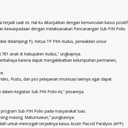
rjadi saat ini. Hal itu ditunjukkan dengan kemunculan kasus positif
atkan kewaspadaan dengan melaksanakan Pencanangan Sub PIN Polio
ibie didampingi Pj. Ketua TP PKK Kudus, perwakilan unsur
3.781 anak di Kabupaten Kudus,” ungkapnya.
at berbahaya karena dapat mengakibatkan kelumpuhan permanen,
a.
des, Pustu, dan pos pelayanan imunisasi lainnya agar dapat
n dalam kegiatan Sub PIN Polio ini,” pesannya.
t program Sub PIN Polio pada masyarakat luas.
asing-masing. Maturnuwun,” pungkasnya.
ah untuk mencegah terjadinya kasus Acute Flaccid Paralysis (AFP)