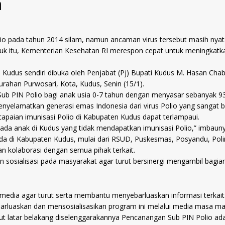
a
 pada tahun 2014 silam, namun ancaman virus tersebut masih nyata te
Untuk itu, Kementerian Kesehatan RI merespon cepat untuk meningk
Kudus sendiri dibuka oleh Penjabat (Pj) Bupati Kudus M. Hasan Chab
rahan Purwosari, Kota, Kudus, Senin (15/1).
Sub PIN Polio bagi anak usia 0-7 tahun dengan menyasar sebanyak 9
 menyelamatkan generasi emas Indonesia dari virus Polio yang sang
capaian imunisasi Polio di Kabupaten Kudus dapat terlampaui.
 ada anak di Kudus yang tidak mendapatkan imunisasi Polio,” imbauny
da di Kabupaten Kudus, mulai dari RSUD, Puskesmas, Posyandu, Polin
n kolaborasi dengan semua pihak terkait.
an sosialisasi pada masyarakat agar turut bersinergi mengambil bagia
n media agar turut serta membantu menyebarluaskan informasi terkai
barluaskan dan mensosialisasikan program ini melalui media masa m
t latar belakang diselenggarakannya Pencanangan Sub PIN Polio adal