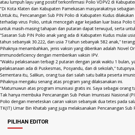
atau lumpuh layu yang positif terkonfirmasi Polio VDPV2 di Kabupaten 
“Di Kota Klaten dan Kabupaten Pamekasan masyarakatnya sebagian su
Untuk itu, Pencanangan Sub PIN Polio di Kabupaten Kudus dilakuka
terhadap virus Polio, untuk mencegah agar kejadian luar biasa Pol
untuk masih-masing tahapan dan putaran dapat terwujud, serta untu
“Sasaran Sub PIN Polio anak yang ada di Kabupaten Kudus mulai usia 
tahun sebanyak 30.222, dan usia 7 tahun sebanyak 582 anak,” terang
Pihaknya menambahkan, jenis vaksin yang diberikan adalah Novel Or
immunodeficiency dengan memberikan vaksin IPV.
“Waktu pelaksanaan terbagi 2 putaran dengan jarak waktu 1 bulan, ya
pelaksanaan ada di Puskesmas, Posyandu, dan di sekolah,” tutupnya.
Sementara itu, Salikun, orang tua dari salah satu balita peserta im
Pihaknya mengaku senang atas program yang dilaksanakan ini.
“Maturnuwun atas program imunisasi gratis ini. Saya sebagai orang 
Tak hanya membuka Pencanangan Sub Pekan Imunisasi Nasional (PIN)
Polio dengan meneteskan cairan vaksin sebanyak dua tetes pada sala
TK(IT) Umar Bin Khatab yang juga melaksanakan Pencanangan Sub PI
PILIHAN EDITOR