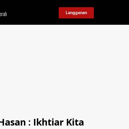
erah
Langganan
san : Ikhtiar Kita