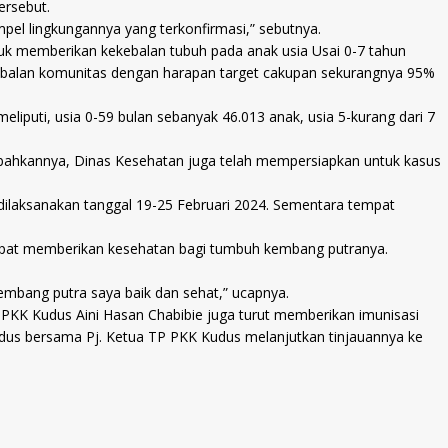
ersebut.
el lingkungannya yang terkonfirmasi,” sebutnya.
uk memberikan kekebalan tubuh pada anak usia Usai 0-7 tahun
ekebalan komunitas dengan harapan target cakupan sekurangnya 95%
liputi, usia 0-59 bulan sebanyak 46.013 anak, usia 5-kurang dari 7
ambahkannya, Dinas Kesehatan juga telah mempersiapkan untuk kasus
I dilaksanakan tanggal 19-25 Februari 2024. Sementara tempat
ni dapat memberikan kesehatan bagi tumbuh kembang putranya.
embang putra saya baik dan sehat,” ucapnya.
PKK Kudus Aini Hasan Chabibie juga turut memberikan imunisasi
Kudus bersama Pj. Ketua TP PKK Kudus melanjutkan tinjauannya ke