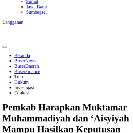
Sumut
Jawa Barat
Sumbagsel
Langganan
Beranda
BuserNews
BuserDaerah
BuserFinance
Tren
Hukum
Investigasi
Edukasi
Pemkab Harapkan Muktamar
Muhammadiyah dan ‘Aisyiyah
Mampu Hasilkan Keputusan