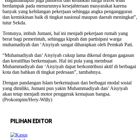
“Bagaimanapun juga pandemi dan kenaikan harga BBM telah
berdampak pada menurunnya kesejahteraan masyarakat karena
banyak yang kehilangan pekerjaan sehingga angka pengangguran
dan kemiskinan baik di tingkat nasional maupun daerah meningkat”,
tutur Sekda.
Tentunya, imbuh Jumani, hal ini menjadi pekerjaan rumah yang
berat bagi pemerintah, sehingga kiprah dan partisipasi warga
muhamadiyah dan ‘Aisyiyah sangat diharapkan oleh Pemkab Pati.
“Muhamadiyah dan’ Aisyiyah cukup lama dikenal dengan gagasan
dan kreatifitas berkemajuan. Hal ini pula yang membuat
Muhammadiyah dan ‘Aisyiyah dapat berkontribusi aktif di berbagai
kota dan bahkan di tingkat pedesaan”, tambahnya.
Dengan pandangan Islam berkemajuan dan berbagai modal sosial
yang dimiliki, Jumani pun yakin Muhammadiyah dan’ Aisyiyah
akan tetap menjadi motor penggerak kemajuan bangsa.
(Prokompim/Hery-Willy)
PILIHAN EDITOR