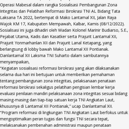
Operasi Mabesal dalam rangka Sosialisasi Pembangunan Zona
Integritas dan Pelatihan Reformasi Birokrasi TNI AL Bidang Tata
Laksana TA 2022, bertempat di Mako Lantamal XII, Jalan Raya
Wajok KM 17, Kabupaten Mempawah, Kalbar, Kamis (08/12/2022).
Sosialisasi ini juga dihadiri oleh Wadan Kolonel Marinir Budiarso, S.E.,
Pejabat Utama, Kadis dan Kasatker serta Prajurit Lantamal XII,
Prajurit Yonmarhanlan XII dan Prajurit Lanal Ketapang, yang
berlangsung di lobby bawah Mako Lantamal XII Pontianak.
Danlantamal XII Laksma TNI Suharto dalam sambutannya
menyampaikan,
“Kegiatan sosialisasi reformasi birokrasi yang akan dilaksanakan
selama dua hari ini bertujuan untuk memberikan pemahaman
tentang pembangunan zona integritas, pelaksanaan penataan
reformasi birokrasi sekaligus pelatihan pengisian lembar kerja
evaluasi penilaian mandiri pelaksanaan zona integritas sesuai bidang
masing-masing dan tiap-tiap satuan kerja TNI Angkatan Laut,
khususnya di Lantamal XII Pontianak,” ucap Danlantamal XII.
“Program reformasi di lingkungan TNI Angkatan Laut berfokus untuk
mengoptimalkan peran tugas dan fungsi TNI secara tepat,
melaksanakan pembenahan administrasi maupun penataan