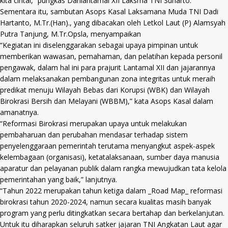
kita cintai,” pungkas Danlantamal XII Laksma TNI Suharto.
Sementara itu, sambutan Asops Kasal Laksamana Muda TNI Dadi
Hartanto, M.Tr.(Han)., yang dibacakan oleh Letkol Laut (P) Alamsyah
Putra Tanjung, M.Tr.Opsla, menyampaikan
“Kegiatan ini diselenggarakan sebagai upaya pimpinan untuk
memberikan wawasan, pemahaman, dan pelatihan kepada personil
pengawak, dalam hal ini para prajurit Lantamal XII dan jajarannya
dalam melaksanakan pembangunan zona integritas untuk meraih
predikat menuju Wilayah Bebas dari Korupsi (WBK) dan Wilayah
Birokrasi Bersih dan Melayani (WBBM),” kata Asops Kasal dalam
amanatnya.
“Reformasi Birokrasi merupakan upaya untuk melakukan
pembaharuan dan perubahan mendasar terhadap sistem
penyelenggaraan pemerintah terutama menyangkut aspek-aspek
kelembagaan (organisasi), ketatalaksanaan, sumber daya manusia
aparatur dan pelayanan publik dalam rangka mewujudkan tata kelola
pemerintahan yang baik,” lanjutnya.
“Tahun 2022 merupakan tahun ketiga dalam _Road Map_ reformasi
birokrasi tahun 2020-2024, namun secara kualitas masih banyak
program yang perlu ditingkatkan secara bertahap dan berkelanjutan.
Untuk itu diharapkan seluruh satker jajaran TNI Angkatan Laut agar