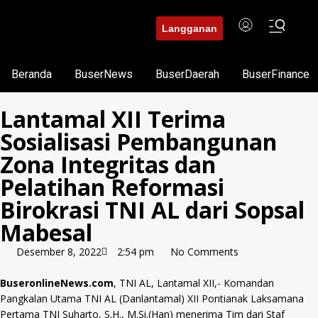
Langganan
Beranda
BuserNews
BuserDaerah
BuserFinance
Lantamal XII Terima
Sosialisasi Pembangunan
Zona Integritas dan
Pelatihan Reformasi
Birokrasi TNI AL dari Sopsal
Mabesal
Desember 8, 2022
2:54 pm
No Comments
BuseronlineNews.com
, TNI AL, Lantamal XII,- Komandan
Pangkalan Utama TNI AL (Danlantamal) XII Pontianak Laksamana
Pertama TNI Suharto, S.H., M.Si.(Han) menerima Tim dari Staf