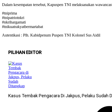
Dalam kesempatan tersebut, Kapuspen TNI melaksanakan wawancara s
#tniprima
#tnipatriotnkri
#nkrihargamati
#tnikuatrakyatbermartabat
Autentikasi : Plh. Kabidpenum Puspen TNI Kolonel Sus Aidil
PILIHAN EDITOR
Kasus Tembak Pengacara Di Jakpus, Pelaku Sudah D