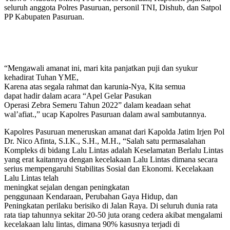
seluruh anggota Polres Pasuruan, personil TNI, Dishub, dan Satpol
PP Kabupaten Pasuruan.
“Mengawali amanat ini, mari kita panjatkan puji dan syukur
kehadirat Tuhan YME,
Karena atas segala rahmat dan karunia-Nya, Kita semua
dapat hadir dalam acara “Apel Gelar Pasukan
Operasi Zebra Semeru Tahun 2022” dalam keadaan sehat
wal’afiat.,” ucap Kapolres Pasuruan dalam awal sambutannya.
Kapolres Pasuruan meneruskan amanat dari Kapolda Jatim Irjen Pol
Dr. Nico Afinta, S.I.K., S.H., M.H., “Salah satu permasalahan
Kompleks di bidang Lalu Lintas adalah Keselamatan Berlalu Lintas
yang erat kaitannya dengan kecelakaan Lalu Lintas dimana secara
serius mempengaruhi Stabilitas Sosial dan Ekonomi. Kecelakaan
Lalu Lintas telah
meningkat sejalan dengan peningkatan
penggunaan Kendaraan, Perubahan Gaya Hidup, dan
Peningkatan perilaku berisiko di Jalan Raya. Di seluruh dunia rata
rata tiap tahunnya sekitar 20-50 juta orang cedera akibat mengalami
kecelakaan lalu lintas, dimana 90% kasusnya terjadi di