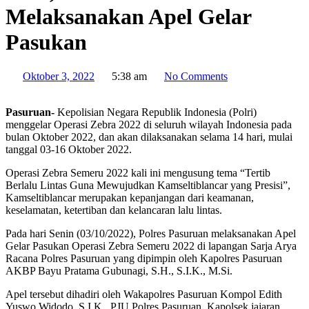
Melaksanakan Apel Gelar
Pasukan
Oktober 3, 2022
5:38 am
No Comments
Pasuruan-
Kepolisian Negara Republik Indonesia (Polri)
menggelar Operasi Zebra 2022 di seluruh wilayah Indonesia pada
bulan Oktober 2022, dan akan dilaksanakan selama 14 hari, mulai
tanggal 03-16 Oktober 2022.
Operasi Zebra Semeru 2022 kali ini mengusung tema “Tertib
Berlalu Lintas Guna Mewujudkan Kamseltiblancar yang Presisi”,
Kamseltiblancar merupakan kepanjangan dari keamanan,
keselamatan, ketertiban dan kelancaran lalu lintas.
Pada hari Senin (03/10/2022), Polres Pasuruan melaksanakan Apel
Gelar Pasukan Operasi Zebra Semeru 2022 di lapangan Sarja Arya
Racana Polres Pasuruan yang dipimpin oleh Kapolres Pasuruan
AKBP Bayu Pratama Gubunagi, S.H., S.I.K., M.Si.
Apel tersebut dihadiri oleh Wakapolres Pasuruan Kompol Edith
Yuswo Widodo, S.I.K., PJU Polres Pasuruan, Kapolsek jajaran,