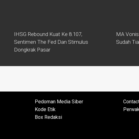
IHSG Rebound Kuat Ke 8.107,
MA Vonis
Sentimen The Fed Dan Stimulus
Sudah Ti
Dongkrak Pasar
Pedoman Media Siber
Contac
Kode Etik
Perwak
Box Redaksi
Contac
Pedoman Media Siber
Perwak
Kode Etik