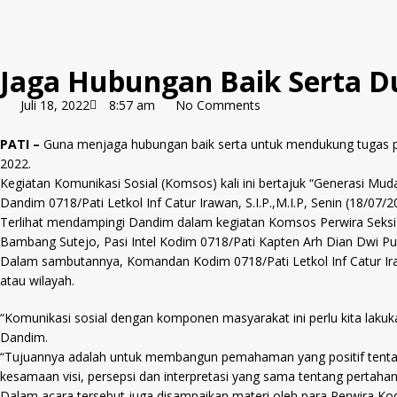
Jaga Hubungan Baik Serta D
Juli 18, 2022
8:57 am
No Comments
PATI –
Guna menjaga hubungan baik serta untuk mendukung tugas p
2022.
Kegiatan Komunikasi Sosial (Komsos) kali ini bertajuk “Generasi Mu
Dandim 0718/Pati Letkol Inf Catur Irawan, S.I.P.,M.I.P, Senin (18/07/2
Terlihat mendampingi Dandim dalam kegiatan Komsos Perwira Seksi T
Bambang Sutejo, Pasi Intel Kodim 0718/Pati Kapten Arh Dian Dwi Put
Dalam sambutannya, Komandan Kodim 0718/Pati Letkol Inf Catur Ira
atau wilayah.
“Komunikasi sosial dengan komponen masyarakat ini perlu kita lakuka
Dandim.
“Tujuannya adalah untuk membangun pemahaman yang positif tentang
kesamaan visi, persepsi dan interpretasi yang sama tentang pertaha
Dalam acara tersebut juga disampaikan materi oleh para Perwira K