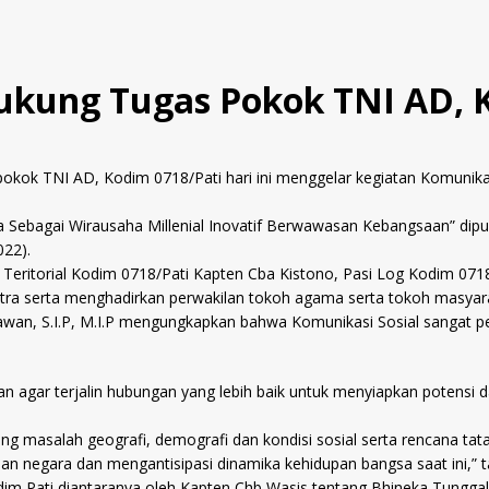
ukung Tugas Pokok TNI AD, 
okok TNI AD, Kodim 0718/Pati hari ini menggelar kegiatan Komuni
da Sebagai Wirausaha Millenial Inovatif Berwawasan Kebangsaan” dipu
022).
eritorial Kodim 0718/Pati Kapten Cba Kistono, Pasi Log Kodim 0718
ra serta menghadirkan perwakilan tokoh agama serta tokoh masyaraka
wan, S.I.P, M.I.P mengungkapkan bahwa Komunikasi Sosial sangat p
n agar terjalin hubungan yang lebih baik untuk menyiapkan potensi d
 masalah geografi, demografi dan kondisi sosial serta rencana ta
nan negara dan mengantisipasi dinamika kehidupan bangsa saat ini,”
odim Pati diantaranya oleh Kapten Chb Wasis tentang Bhineka Tungg