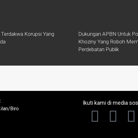
 Terdakwa Korupsi Yang
Dukungan APBN Untuk Po
ada
Khoziny Yang Roboh Mem
Perdebatan Publik
t
Ikuti kami di media sos
ilan/Biro
t
ilan/Biro