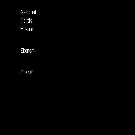
Nasional
Politik
Hukum
Kriminal
Korupsi
Ekonomi
UMKM
Peluang Usaha
Daerah
Sumut
Jawa Barat
Sumbagsel
Nasional
Politik
Hukum
Kriminal