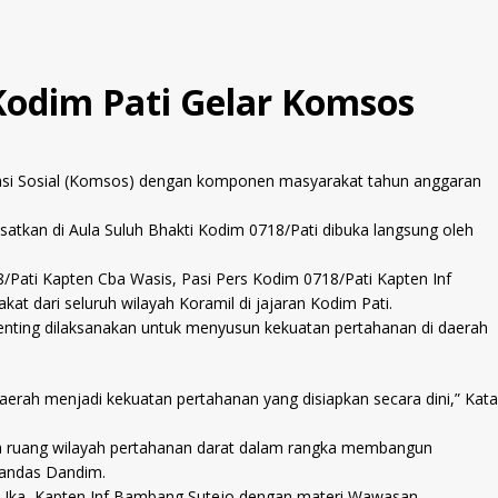
Kodim Pati Gelar Komsos
kasi Sosial (Komsos) dengan komponen masyarakat tahun anggaran
satkan di Aula Suluh Bhakti Kodim 0718/Pati dibuka langsung oleh
/Pati Kapten Cba Wasis, Pasi Pers Kodim 0718/Pati Kapten Inf
t dari seluruh wilayah Koramil di jajaran Kodim Pati.
enting dilaksanakan untuk menyusun kekuatan pertahanan di daerah
aerah menjadi kekuatan pertahanan yang disiapkan secara dini,” Kata
ta ruang wilayah pertahanan darat dalam rangka membangun
 tandas Dandim.
al Ika, Kapten Inf Bambang Sutejo dengan materi Wawasan