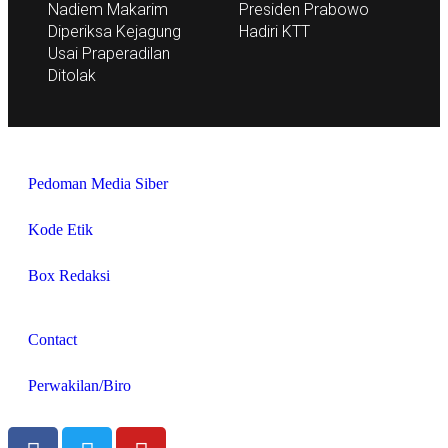
Nadiem Makarim
Presiden Prabowo
Diperiksa Kejagung
Hadiri KTT
Usai Praperadilan
Ditolak
Pedoman Media Siber
Kode Etik
Box Redaksi
Contact
Perwakilan/Biro