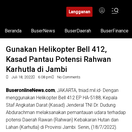
Langganan
Beranda
BuserNews
BuserDaerah
BuserFinance
Gunakan Helikopter Bell 412,
Kasad Pantau Potensi Rahwan
Karhutla di Jambi
Juli 18, 2022
6:08 pm
No Comments
BuseronlineNews.com
, JAKARTA, tniad.mil.id- Dengan
menggunakan Helikopter Bell 412 EP HA-5188, Kepala
Staf Angkatan Darat (Kasad) Jenderal TNI Dr. Dudung
Abdurachman melaksanakan pemantauan udara terhadap
potensi Daerah Rawan (Rahwan) Kebakaran Hutan dan
Lahan (Karhutla) di Provinsi Jambi. Senin, (18/7/2022).