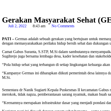
Gerakan Masyarakat Sehat (G
Juli 2, 2022
8:43 am
No Comments
PATI –
Germas adalah sebuah gerakan yang bertujuan untuk memasya
dengan memasyarakatkan perilaku hidup bersih sehat dan dukungan un
Camat Gabus Suranta, S.STP, M.Si dalam sambutannya menyampaikan
Sugihrejo juga bersama lembaga desa, kader kesehatan dan stakeholde
“Pola hidup sehat yang terbangun di setiap lingkungan keluarga aka
“Kampanye Germas ini diharapkan diikuti pemerintah desa lainnya da
M.Si.
Sementara dr Nanik Sugiarti Kepala Puskesmas II kecamatan Gabus me
merokok, tidak napza, pemberantasan sarang nyamuk, makan buah sayur
“Keenamnya merupakan infrastruktur dasar yang menjadi pondasi dari