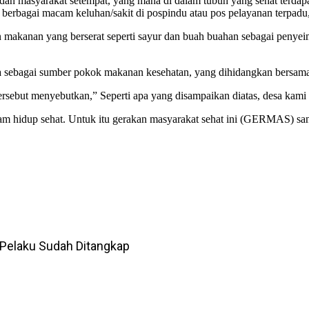
dan masyarakat setempat, yang mana di dalam tubuh yang sehat terdap
 berbagai macam keluhan/sakit di pospindu atau pos pelayanan terpad
n makanan yang berserat seperti sayur dan buah buahan sebagai penyei
na sebagai sumber pokok makanan kesehatan, yang dihidangkan bersam
 tersebut menyebutkan,” Seperti apa yang disampaikan diatas, desa k
lam hidup sehat. Untuk itu gerakan masyarakat sehat ini (GERMAS) sa
Pelaku Sudah Ditangkap