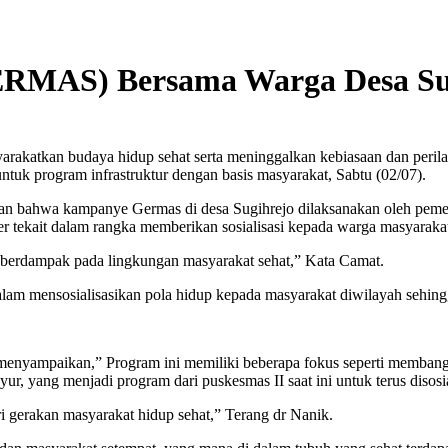
ERMAS) Bersama Warga Desa Sug
rakatkan budaya hidup sehat serta meninggalkan kebiasaan dan peril
tuk program infrastruktur dengan basis masyarakat, Sabtu (02/07).
 bahwa kampanye Germas di desa Sugihrejo dilaksanakan oleh pemer
r tekait dalam rangka memberikan sosialisasi kepada warga masyarakat 
n berdampak pada lingkungan masyarakat sehat,” Kata Camat.
lam mensosialisasikan pola hidup kepada masyarakat diwilayah sehing
nyampaikan,” Program ini memiliki beberapa fokus seperti membangun 
, yang menjadi program dari puskesmas II saat ini untuk terus disosi
 gerakan masyarakat hidup sehat,” Terang dr Nanik.