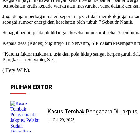
Kegiatan pagi ini diawali dengan senam sehat bersama – sama warga 
pengobatan gratis kepada warga atau masyarakat yang datang dengan
Juga dengan berbagai materi seperti napza, tidak merokok juga maka
sebagai sumber energi dan kesehatan oleh tubuh,” Sebut dr Nanik.
Sebagai penutup adalah hidangan kesehatan unsur 4 sehat 5 sempur
Kepala desa (Kades) Sugihrejo Tri Setyanto, S.E dalam kesempatan
“Karena faktor makanan, usia dan pola hidup sangat berpengaruh da
Pungkas Tri Setyanto, S.E.
( Hery-Willy).
PILIHAN EDITOR
Kasus Tembak Pengacara Di Jakpus, 
Okt 29, 2025