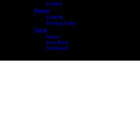
Korupsi
Ekonomi
UMKM
Peluang Usaha
Daerah
Sumut
Jawa Barat
Sumbagsel