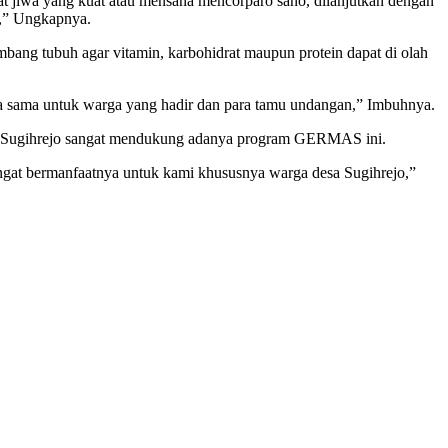
at jiwa yang kuat atau mensana mencorparo sano, dilanjutkan dengan
u,” Ungkapnya.
mbang tubuh agar vitamin, karbohidrat maupun protein dapat di olah
a sama untuk warga yang hadir dan para tamu undangan,” Imbuhnya.
ami Sugihrejo sangat mendukung adanya program GERMAS ini.
ngat bermanfaatnya untuk kami khususnya warga desa Sugihrejo,”