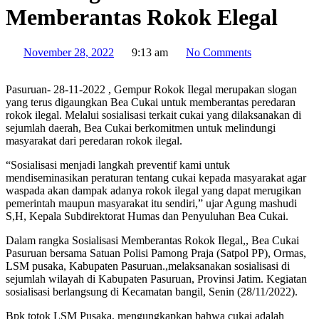
Memberantas Rokok Elegal
November 28, 2022
9:13 am
No Comments
Pasuruan- 28-11-2022 , Gempur Rokok Ilegal merupakan slogan
yang terus digaungkan Bea Cukai untuk memberantas peredaran
rokok ilegal. Melalui sosialisasi terkait cukai yang dilaksanakan di
sejumlah daerah, Bea Cukai berkomitmen untuk melindungi
masyarakat dari peredaran rokok ilegal.
“Sosialisasi menjadi langkah preventif kami untuk
mendiseminasikan peraturan tentang cukai kepada masyarakat agar
waspada akan dampak adanya rokok ilegal yang dapat merugikan
pemerintah maupun masyarakat itu sendiri,” ujar Agung mashudi
S,H, Kepala Subdirektorat Humas dan Penyuluhan Bea Cukai.
Dalam rangka Sosialisasi Memberantas Rokok Ilegal,, Bea Cukai
Pasuruan bersama Satuan Polisi Pamong Praja (Satpol PP), Ormas,
LSM pusaka, Kabupaten Pasuruan.,melaksanakan sosialisasi di
sejumlah wilayah di Kabupaten Pasuruan, Provinsi Jatim. Kegiatan
sosialisasi berlangsung di Kecamatan bangil, Senin (28/11/2022).
Bpk totok LSM Pusaka, mengungkapkan bahwa cukai adalah