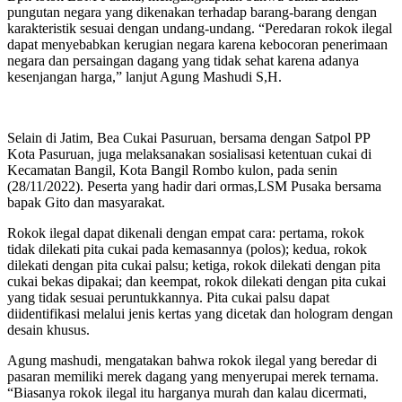
pungutan negara yang dikenakan terhadap barang-barang dengan
karakteristik sesuai dengan undang-undang. “Peredaran rokok ilegal
dapat menyebabkan kerugian negara karena kebocoran penerimaan
negara dan persaingan dagang yang tidak sehat karena adanya
kesenjangan harga,” lanjut Agung Mashudi S,H.
Selain di Jatim, Bea Cukai Pasuruan, bersama dengan Satpol PP
Kota Pasuruan, juga melaksanakan sosialisasi ketentuan cukai di
Kecamatan Bangil, Kota Bangil Rombo kulon, pada senin
(28/11/2022). Peserta yang hadir dari ormas,LSM Pusaka bersama
bapak Gito dan masyarakat.
Rokok ilegal dapat dikenali dengan empat cara: pertama, rokok
tidak dilekati pita cukai pada kemasannya (polos); kedua, rokok
dilekati dengan pita cukai palsu; ketiga, rokok dilekati dengan pita
cukai bekas dipakai; dan keempat, rokok dilekati dengan pita cukai
yang tidak sesuai peruntukkannya. Pita cukai palsu dapat
diidentifikasi melalui jenis kertas yang dicetak dan hologram dengan
desain khusus.
Agung mashudi, mengatakan bahwa rokok ilegal yang beredar di
pasaran memiliki merek dagang yang menyerupai merek ternama.
“Biasanya rokok ilegal itu harganya murah dan kalau dicermati,