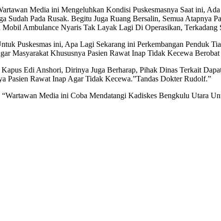
Wartawan Media ini Mengeluhkan Kondisi Puskesmasnya Saat ini, Ad
a Sudah Pada Rusak. Begitu Juga Ruang Bersalin, Semua Atapnya Pa
 Mobil Ambulance Nyaris Tak Layak Lagi Di Operasikan, Terkadang Se
ntuk Puskesmas ini, Apa Lagi Sekarang ini Perkembangan Penduk Tiap
 Agar Masyarakat Khususnya Pasien Rawat Inap Tidak Kecewa Berobat D
pus Edi Anshori, Dirinya Juga Berharap, Pihak Dinas Terkait Dapat 
a Pasien Rawat Inap Agar Tidak Kecewa.”Tandas Dokter Rudolf.”
au, “Wartawan Media ini Coba Mendatangi Kadiskes Bengkulu Utara U