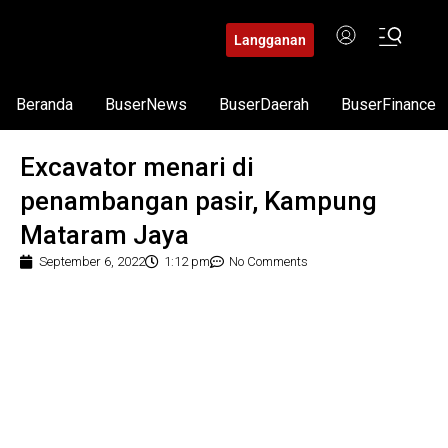
Langganan
Beranda
BuserNews
BuserDaerah
BuserFinance
Excavator menari di
penambangan pasir, Kampung
Mataram Jaya
September 6, 2022
1:12 pm
No Comments