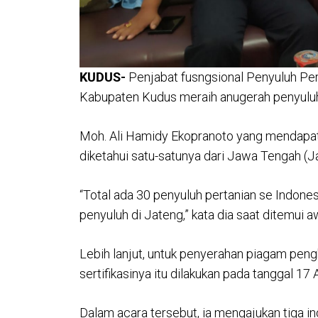
KUDUS-
Penjabat fusngsional Penyuluh Pert
Kabupaten Kudus meraih anugerah penyuluh t
Moh. Ali Hamidy Ekopranoto yang mendapatk
diketahui satu-satunya dari Jawa Tengah (J
“Total ada 30 penyuluh pertanian se Indones
penyuluh di Jateng,” kata dia saat ditemui 
Lebih lanjut, untuk penyerahan piagam pen
sertifikasinya itu dilakukan pada tanggal 17
Dalam acara tersebut, ia mengajukan tiga in