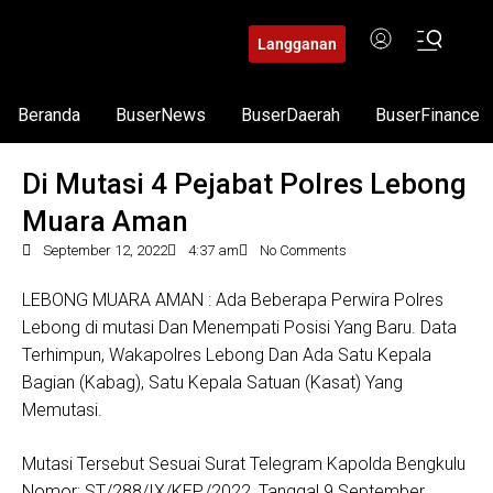
Langganan
Beranda
BuserNews
BuserDaerah
BuserFinance
Di Mutasi 4 Pejabat Polres Lebong
Muara Aman
September 12, 2022
4:37 am
No Comments
LEBONG MUARA AMAN : Ada Beberapa Perwira Polres
Lebong di mutasi Dan Menempati Posisi Yang Baru. Data
Terhimpun, Wakapolres Lebong Dan Ada Satu Kepala
Bagian (Kabag), Satu Kepala Satuan (Kasat) Yang
Memutasi.
Mutasi Tersebut Sesuai Surat Telegram Kapolda Bengkulu
Nomor: ST/288/IX/KEP./2022, Tanggal 9 September