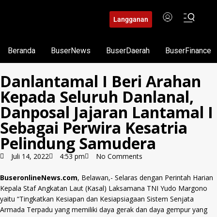
Langganan
Beranda
BuserNews
BuserDaerah
BuserFinance
Danlantamal I Beri Arahan
Kepada Seluruh Danlanal,
Danposal Jajaran Lantamal I
Sebagai Perwira Kesatria
Pelindung Samudera
Juli 14, 2022
4:53 pm
No Comments
BuseronlineNews.com
, Belawan,- Selaras dengan Perintah Harian
Kepala Staf Angkatan Laut (Kasal) Laksamana TNI Yudo Margono
yaitu “Tingkatkan Kesiapan dan Kesiapsiagaan Sistem Senjata
Armada Terpadu yang memiliki daya gerak dan daya gempur yang