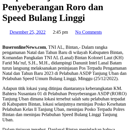
Penyeberangan Roro dan
Speed Bulang Linggi
Desember 25, 2022
2:45 pm
No Comments
BuseronlineNews.com
, TNI AL, Bintan,- Dalam rangka
pengamanan Natal dan Tahun Baru di wilayah Kabupaten Bintan,
Komandan Pangkalan TNI AL (Lanal) Bintan Kolonel Laut (KH)
Farid Ma’ruf, S.H., M.H., didampingi Danunit Intel Lanal Batam
turun langsung melaksanakan peninjauan Pos Terpadu Pengamanan
Natal dan Tahun Baru 2023 di Pelabuhan ASDP Tanjung Uban dan
Pelabuhan Speed Umum Bulang Linggi, Minggu (25/12/2022).
Adapun titik lokasi yang ditinjau diantaranya keberangkatan KM.
Bahtera Nusantara 01 di Pelabuhan Penyeberangan ASDP (RORO)
Tanjung Uban dimana lokasi tersebut salah satu pelabuhan terpadat
di Kabupaten Bintan, lokasi selanjutnya meninjau Posko Kesehatan
Pelabuhan Kelas ll Tanjung Uban, meninjau Posko Terpadu Polres
Bintan dan meninjau Pelabuhan Speed Bulang Linggi Tanjung
Uban.
Dalam tinjauan tersebut, Danlanal Bintan menjelaskan bahwa