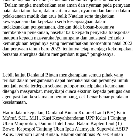
“Dalam rangka memberikan rasa aman dan nyaman pada perayaan
natal dan tahun baru, dalam artian aman, nyaman dan lancar dalam
pelaksanaan mudik dan arus balik Natalan serta tingkatkan
kewaspadaan dan kepekaan serta kesiapsiagaan dalam
melaksanakan pengamanan, dengan tidak bosan-bosannya
memberikan penekanan, nasehat baik kepada penyedia transportasi
maupun kepada masyarakat/penumpang dan antisipasi terhadap
kemungkinan terjadinya yang memanfaatkan momentum natal 2022
dan perayaan tahun baru 2023, tentunya tetap menjaga kekompakan
bersama sinergitas dalam mengemban tugas,” pungkasnya.
Lebih lanjut Danlanal Bintan mengharapkan semua pihak yang
terlibat dalam pengamanan dapat memaksimalkan perannya untuk
menjadi garda terdepan sebagai pelopor menciptakan keamanan
ditengah masyarakat, menyikapi cuaca ekstrim kepada petugas dan
agen pastikan keselamatan penumpang, cek benar benar peralatan
keselamatan.
Hadir dalam kegiatan, Danlanal Bintan Kolonel Laut (KH) Farid
Ma’ruf, S.H., M.H., Kasi Kesyahbandaran UPP Kelas I Tanjung
Uban Muqorobin, Danunit Intel Lanal Batam Kapten Laut (T)
Bowo, Kapospol Tanjung Uban Ipda Alamsyah, Supervisi ASDP
Agus, Denpom Lanal Bintan, Bhabinkamtibmas Polsek Bintan