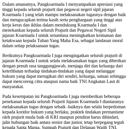
Dalam amanatnya, Pangkoarmada I menyampaikan apresiasi yang
tinggi kepada seluruh prajurit dan pegawai negeri sipil jajaran
Koarmada I yang telah mampu melaksanakan tugasnya dengan baik
dan mengucapkan terima kasih serta penghargaan yang tinggi atas
kerja keras dan ikhlas dalam mendukung Koarmada I dan
menekankan kepada seluruh Prajurit dan Pegawai Negeri Sipil
jajaran Koarmada I untuk senantiasa meningkatkan keimanan dan
ketakwaan kepada Tuhan Yang Maha Esa, sebagai landasan moral
dalam setiap pelaksanaan tugas.
Berikutnya Pangkoarmada I juga mengingatkan seluruh prajurit di
jajaran Koarmada I untuk selalu melaksanakan tugas yang diberikan
dengan penuh rasa tanggungjawab, menjaga diri dan keluarga dari
keterlibatan terhadap tindakan-tindakan yang dapat melanggar
hukum yang dapat merugikan diri sendiri, keluarga, satuan sehingga
dapat mencoreng citra ataupun nama baik TNI Angkatan Laut di
masyarakat.
Pada kesempatan ini Pangkoarmada I juga memberikan beberapa
penekanan kepada seluruh Prajurit Jajaran Koarmada I diantaranya
melaksanakan tugas dengan sebaik -baiknya dan selalu berpedoman
kepada koridor hukum yang berlaku, praktek tindakan premanisme
oleh prajurit muda baik di KRI maupun pendirat harus dihindari,
jalin hubungan baik antara senior dan junior, tetap berpegang teguh
kepada Sapta Marga, Sumpah Prajurit dan Delapan Wajib TNI.