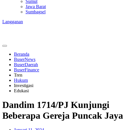
Sumut
Jawa Barat
Sumbagsel
Langganan
Beranda
BuserNews
BuserDaerah
BuserFinance
Tren
Hukum
Investigasi
Edukasi
Dandim 1714/PJ Kunjungi
Beberapa Gereja Puncak Jaya
Januari 11, 2024