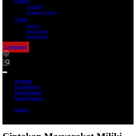
Ekonomi
UMKM
Peluang Usaha
Daerah
Sumut
Jawa Barat
Sumbagsel
Langganan
Beranda
BuserNews
BuserDaerah
BuserFinance
Tren
Hukum
Investigasi
Edukasi