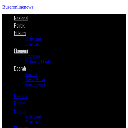
Buseronlinenews
Nasional
Politik
Hukum
Kriminal
Korupsi
Ekonomi
UMKM
Peluang Usaha
Daerah
Sumut
Jawa Barat
Sumbagsel
Nasional
Politik
Hukum
Kriminal
Korupsi