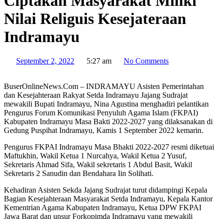
Ciptakan Masyarakat Miliki
Nilai Religuis Kesejateraan
Indramayu
September 2, 2022
5:27 am
No Comments
BuserOnlineNews.Com – INDRAMAYU Asisten Pemerintahan
dan Kesejahteraan Rakyat Setda Indramayu Jajang Sudrajat
mewakili Bupati Indramayu, Nina Agustina menghadiri pelantikan
Pengurus Forum Komunikasi Penyuluh Agama Islam (FKPAI)
Kabupaten Indramayu Masa Bakti 2022-2027 yang dilaksanakan di
Gedung Puspihat Indramayu, Kamis 1 September 2022 kemarin.
Pengurus FKPAI Indramayu Masa Bhakti 2022-2027 resmi diketuai
Maftukhin, Wakil Ketua 1 Nurcahya, Wakil Ketua 2 Yusuf,
Sekretaris Ahmad Sifa, Wakil sekretaris 1 Abdul Basit, Wakil
Sekretaris 2 Sanudin dan Bendahara Iin Solihati.
Kehadiran Asisten Sekda Jajang Sudrajat turut didampingi Kepala
Bagian Kesejahteraan Masyarakat Setda Indramayu, Kepala Kantor
Kementrian Agama Kabupaten Indramayu, Ketua DPW FKPAI
Jawa Barat dan unsur Forkopimda Indramayu yang mewakili