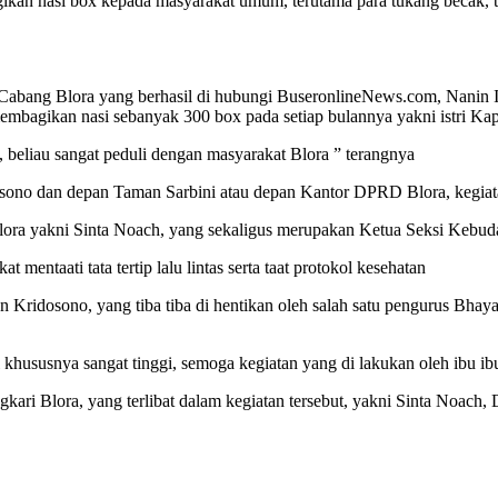
ikan nasi box kepada masyarakat umum, terutama para tukang becak,
Cabang Blora yang berhasil di hubungi BuseronlineNews.com, Nanin 
mbagikan nasi sebanyak 300 box pada setiap bulannya yakni istri Kapo
, beliau sangat peduli dengan masyarakat Blora ” terangnya
osono dan depan Taman Sarbini atau depan Kantor DPRD Blora, kegiatan
as Blora yakni Sinta Noach, yang sekaligus merupakan Ketua Seksi Keb
mentaati tata tertip lalu lintas serta taat protokol kesehatan
n Kridosono, yang tiba tiba di hentikan oleh salah satu pengurus Bhaya
 khususnya sangat tinggi, semoga kegiatan yang di lakukan oleh ibu ib
 Blora, yang terlibat dalam kegiatan tersebut, yakni Sinta Noach, De