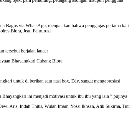
 tukang ojek, para pemulung, pedagang asongan maupun pengguna
Ida Bagus via WhatsApp, mengatakan bahwa penggagas pertama kali
lres Blora, Jean Fahrurozi
 tersebut berjalan lancar
udayaan Bhayangkari Cabang Blora
ngkari untuk di berikan satu nasi box, Edy, sangat mengapresiasi
u Bhayangkari ini menjadi motivasi untuk ibu ibu yang lain ” pujinya
wi Aris, Indah Thitis, Wulan Imam, Yossi Ikhsan, Atik Sukirna, Tuti