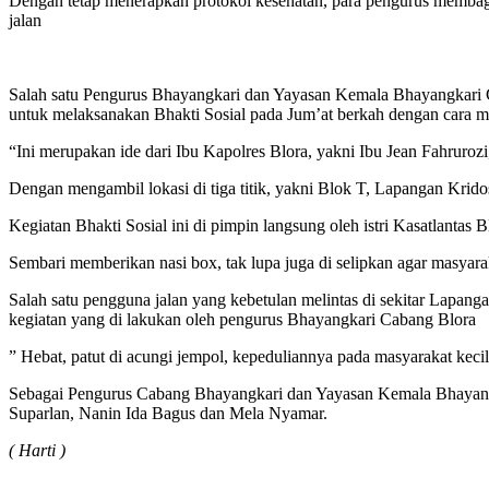
Dengan tetap menerapkan protokol kesehatan, para pengurus membag
jalan
Salah satu Pengurus Bhayangkari dan Yayasan Kemala Bhayangkari 
untuk melaksanakan Bhakti Sosial pada Jum’at berkah dengan cara me
“Ini merupakan ide dari Ibu Kapolres Blora, yakni Ibu Jean Fahrurozi
Dengan mengambil lokasi di tiga titik, yakni Blok T, Lapangan Krid
Kegiatan Bhakti Sosial ini di pimpin langsung oleh istri Kasatlant
Sembari memberikan nasi box, tak lupa juga di selipkan agar masyarakat 
Salah satu pengguna jalan yang kebetulan melintas di sekitar Lapanga
kegiatan yang di lakukan oleh pengurus Bhayangkari Cabang Blora
” Hebat, patut di acungi jempol, kepeduliannya pada masyarakat kecil
Sebagai Pengurus Cabang Bhayangkari dan Yayasan Kemala Bhayangkari
Suparlan, Nanin Ida Bagus dan Mela Nyamar.
( Harti )