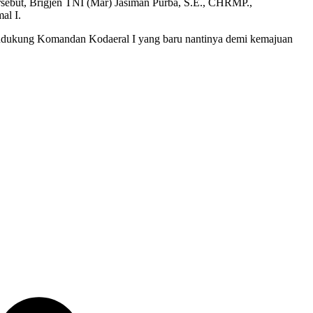
ersebut, Brigjen TNI (Mar) Jasiman Purba, S.E., CHRMP.,
al I.
m mendukung Komandan Kodaeral I yang baru nantinya demi kemajuan