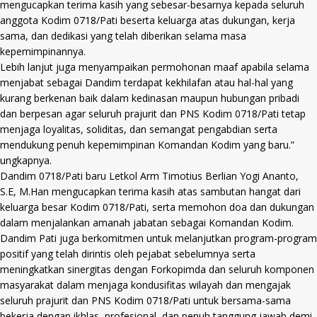
mengucapkan terima kasih yang sebesar-besarnya kepada seluruh
anggota Kodim 0718/Pati beserta keluarga atas dukungan, kerja
sama, dan dedikasi yang telah diberikan selama masa
kepemimpinannya.
Lebih lanjut juga menyampaikan permohonan maaf apabila selama
menjabat sebagai Dandim terdapat kekhilafan atau hal-hal yang
kurang berkenan baik dalam kedinasan maupun hubungan pribadi
dan berpesan agar seluruh prajurit dan PNS Kodim 0718/Pati tetap
menjaga loyalitas, soliditas, dan semangat pengabdian serta
mendukung penuh kepemimpinan Komandan Kodim yang baru.”
ungkapnya.
Dandim 0718/Pati baru Letkol Arm Timotius Berlian Yogi Ananto,
S.E, M.Han mengucapkan terima kasih atas sambutan hangat dari
keluarga besar Kodim 0718/Pati, serta memohon doa dan dukungan
dalam menjalankan amanah jabatan sebagai Komandan Kodim.
Dandim Pati juga berkomitmen untuk melanjutkan program-program
positif yang telah dirintis oleh pejabat sebelumnya serta
meningkatkan sinergitas dengan Forkopimda dan seluruh komponen
masyarakat dalam menjaga kondusifitas wilayah dan mengajak
seluruh prajurit dan PNS Kodim 0718/Pati untuk bersama-sama
bekerja dengan ikhlas, profesional, dan penuh tanggung jawab demi