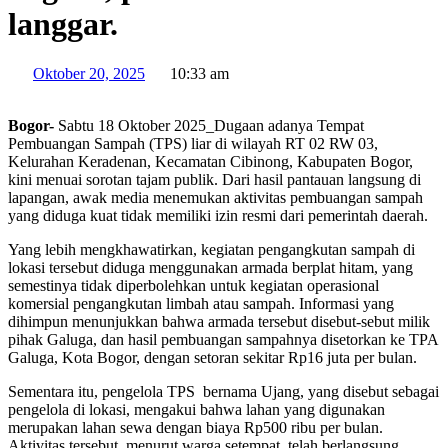
langgar.
Oktober 20, 2025
10:33 am
Bogor-
Sabtu 18 Oktober 2025_Dugaan adanya Tempat
Pembuangan Sampah (TPS) liar di wilayah RT 02 RW 03,
Kelurahan Keradenan, Kecamatan Cibinong, Kabupaten Bogor,
kini menuai sorotan tajam publik. Dari hasil pantauan langsung di
lapangan, awak media menemukan aktivitas pembuangan sampah
yang diduga kuat tidak memiliki izin resmi dari pemerintah daerah.
Yang lebih mengkhawatirkan, kegiatan pengangkutan sampah di
lokasi tersebut diduga menggunakan armada berplat hitam, yang
semestinya tidak diperbolehkan untuk kegiatan operasional
komersial pengangkutan limbah atau sampah. Informasi yang
dihimpun menunjukkan bahwa armada tersebut disebut-sebut milik
pihak Galuga, dan hasil pembuangan sampahnya disetorkan ke TPA
Galuga, Kota Bogor, dengan setoran sekitar Rp16 juta per bulan.
Sementara itu, pengelola TPS bernama Ujang, yang disebut sebagai
pengelola di lokasi, mengakui bahwa lahan yang digunakan
merupakan lahan sewa dengan biaya Rp500 ribu per bulan.
Aktivitas tersebut, menurut warga setempat, telah berlangsung