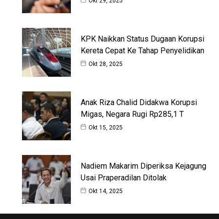
Okt 29, 2025
KPK Naikkan Status Dugaan Korupsi
Kereta Cepat Ke Tahap Penyelidikan
Okt 28, 2025
Anak Riza Chalid Didakwa Korupsi
Migas, Negara Rugi Rp285,1 T
Okt 15, 2025
Nadiem Makarim Diperiksa Kejagung
Usai Praperadilan Ditolak
Okt 14, 2025