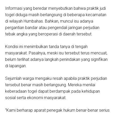
Informasi yang beredar menyebutkan bahwa praktik judi
togel diduga masih berlangsung di beberapa kecamatan
di wilayah Humbahas. Bahkan, muncul isu adanya
pergantian bandar atau pengendali jaringan perjudian
tebak angka yang beroperasi di daerah tersebut.
Kondisi ini menimbulkan tanda tanya di tengah
masyarakat. Pasalnya, meski isu tersebut terus mencuat,
belum terlihat adanya langkah penindakan yang signifikan
di lapangan.
Sejumlah warga mengaku resah apabila praktik perjudian
tersebut benar masih berlangsung. Mereka menilai
keberadaan togel dapat berdampak pada kehidupan
sosial serta ekonomi masyarakat.
“Kami berharap aparat penegak hukum benar-benar serius