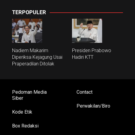
TERPOPULER
Nadiem Makarim
Presiden Prabowo
Diperiksa Kejagung Usai
Hadiri KTT
Praperadilan Ditolak
Pedoman Media
Contact
Siber
Perwakilan/Biro
Kode Etik
Box Redaksi