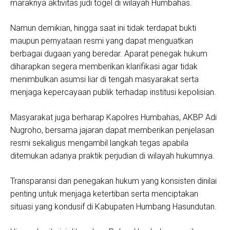
maraknya aktivitas judi togel di wilayah Humbahas.
Namun demikian, hingga saat ini tidak terdapat bukti
maupun pernyataan resmi yang dapat menguatkan
berbagai dugaan yang beredar. Aparat penegak hukum
diharapkan segera memberikan klarifikasi agar tidak
menimbulkan asumsi liar di tengah masyarakat serta
menjaga kepercayaan publik terhadap institusi kepolisian.
Masyarakat juga berharap Kapolres Humbahas, AKBP Adi
Nugroho, bersama jajaran dapat memberikan penjelasan
resmi sekaligus mengambil langkah tegas apabila
ditemukan adanya praktik perjudian di wilayah hukumnya.
Transparansi dan penegakan hukum yang konsisten dinilai
penting untuk menjaga ketertiban serta menciptakan
situasi yang kondusif di Kabupaten Humbang Hasundutan.