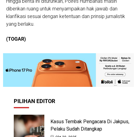
Hingga berita ini diturunkan, Polres Humbahas masih
diberikan ruang untuk menyampaikan hak jawab dan
klarifikasi sesuai dengan ketentuan dan prinsip jurnalistik
yang berlaku.
(TOGAR)
PILIHAN EDITOR
Kasus Tembak Pengacara Di Jakpus,
Pelaku Sudah Ditangkap