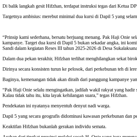
Di balik langkah gesit Hifzhan, terdapat instruksi tegas dari Ketu
Targetnya ambisius: merebut minimal dua kursi di Dapil 5 yang selama
“Prinsip kami sederhana, bersatu berjuang menang. Pak Haji Onie sela
kampanye. Target dua kursi di Dapil 5 bukan sekadar angka, ini kom
Sandi dalam kegiatan Reses III tahun 2025-2026 di Desa Sukalaksan
Dalam dua pekan terakhir, Hifzhan terlihat menghilangkan sekat birok
Dirinya secara konsisten turun ke pelosok, dari perkebunan teh di l
Baginya, kemenangan tidak akan diraih dari panggung kampanye yang
“Pak Haji Onie selalu mengingatkan, jadilah wakil rakyat yang hadir 
Kalau tidak tahu itu, kita layak kehilangan suara,” tegas Hifzhan.
Pendekatan ini nyatanya menyentuh denyut nadi warga.
Dapil 5 yang secara geografis didominasi kawasan perkebunan dan
Keaktifan Hifzhan bukanlah gerakan individu semata.
Arahan dari tingkat provinsi melalui sosok H. Onie yang juga merup