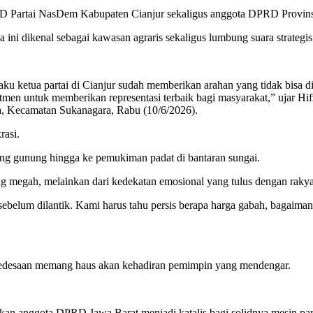
a DPD Partai NasDem Kabupaten Cianjur sekaligus anggota DPRD Provin
 ini dikenal sebagai kawasan agraris sekaligus lumbung suara strategis
ku ketua partai di Cianjur sudah memberikan arahan yang tidak bisa di
itmen untuk memberikan representasi terbaik bagi masyarakat,” ujar H
a, Kecamatan Sukanagara, Rabu (10/6/2026).
rasi.
ereng gunung hingga ke pemukiman padat di bantaran sungai.
 megah, melainkan dari kedekatan emosional yang tulus dengan rakyat
sebelum dilantik. Kami harus tahu persis berapa harga gabah, bagaimana
 pedesaan memang haus akan kehadiran pemimpin yang mendengar.
akan anggota DPRD Jawa Barat menjadi katalis bagi solidnya mesin par