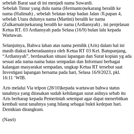
sebelah Barat saat di ini menjadi nama Suwardi.
Sebelah Timur yang dulu nama (Hermanto)sekarang beralih ke
nama (Halimah) , sebelah Selatan tetap badan Jalan /Jl.papan 4,
sebelah Utara dulunya nama (Martini) beralih ke nama
(Zulkarnain)sekarang beralih ke nama (Ardiansyah) , ini penjelasan
Ketua RT. 03 Ardiansyah pada Selasa (16/9) bulan lalu kepada
Wartawan.
Selanjutnya, Bahwa lahan atas nama pemilik (Aris) dalam hal ini
masih diakui keberadaannya oleh Ketua RT 03 Kel. Batupanjang,
“Ardiansyah”, berdasarkan situasi lapangan dan Surat kopian yg ada
sesuai ada nama-nama batas sempadan dan Informasi berbagai
kalangan masyarakat sempadan, ungkap Ketua RT tersebut saat
Investigasi lapangan bersama pada hari, Selasa 16/9/2023, pkl.
16:11 ‘WIB.
Aris melalui Via telpon (28/10)kepada wartawan bahwa status
tanahnya yang dirasakan sudah kehilangan surat aslinya sebab itu
Aris berharap kepada Pemerintah setempat agar dapat menerbitkan
kembali surat tanahnya yang hilang sebagai bukti kedepan hari.
Demikian dirangkum.
(Nasri)