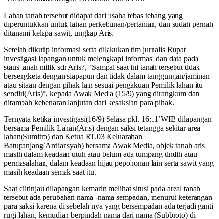
Lahan tanah tersebut didapat dari usaha tebas tebang yang
diperuntukkan untuk lahan perkebunan/pertanian, dan sudah pernah
ditanami kelapa sawit, ungkap Aris.
Setelah dikutip informasi serta dilakukan tim jurnalis Rupat
investigasi lapangan untuk melengkapi informasi dan data pada
staus tanah milik sdr Aris?, “Sampai saat ini tanah tersebut tidak
bersengketa dengan siapapun dan tidak dalam tanggungan/jaminan
atau sitaan dengan pihak lain sesuai pengakuan Pemilik lahan itu
sendiri(Aris)”, kepada Awak Media (15/9) yang dirangkum dan
ditambah kebenaran lanjutan dari kesaksian para pihak.
Ternyata ketika investigasi(16/9) Selasa pkl. 16:11’WIB dilapangan
bersama Pemilik Lahan(Aris) dengan saksi tetangga sekitar area
lahan(Sumitro) dan Ketua RT.03 Keluarahan
Batupanjang(Ardiansyah) bersama Awak Media, objek tanah aris
masih dalam keadaan utuh atau belum ada tumpang tindih atau
permasalahan, dalam keadaan hijau pepohonan lain serta sawit yang
masih keadaan semak saat itu.
Saat diitinjau dilapangan kemarin melihat situsi pada areal tanah
tersebut ada perubahan nama -nama sempadan, menurut keterangan
para saksi karena di sebelah nya yang bersempadan ada terjadi ganti
rugi lahan, kemudian berpindah nama dari nama (Subbroto) di