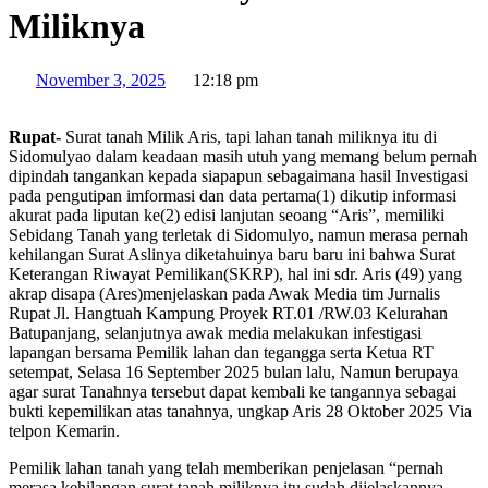
Miliknya
November 3, 2025
12:18 pm
Rupat-
Surat tanah Milik Aris, tapi lahan tanah miliknya itu di
Sidomulyao dalam keadaan masih utuh yang memang belum pernah
dipindah tangankan kepada siapapun sebagaimana hasil Investigasi
pada pengutipan imformasi dan data pertama(1) dikutip informasi
akurat pada liputan ke(2) edisi lanjutan seoang “Aris”, memiliki
Sebidang Tanah yang terletak di Sidomulyo, namun merasa pernah
kehilangan Surat Aslinya diketahuinya baru baru ini bahwa Surat
Keterangan Riwayat Pemilikan(SKRP), hal ini sdr. Aris (49) yang
akrap disapa (Ares)menjelaskan pada Awak Media tim Jurnalis
Rupat Jl. Hangtuah Kampung Proyek RT.01 /RW.03 Kelurahan
Batupanjang, selanjutnya awak media melakukan infestigasi
lapangan bersama Pemilik lahan dan tegangga serta Ketua RT
setempat, Selasa 16 September 2025 bulan lalu, Namun berupaya
agar surat Tanahnya tersebut dapat kembali ke tangannya sebagai
bukti kepemilikan atas tanahnya, ungkap Aris 28 Oktober 2025 Via
telpon Kemarin.
Pemilik lahan tanah yang telah memberikan penjelasan “pernah
merasa kehilangan surat tanah miliknya itu sudah dijelaskannya