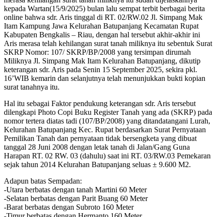
kepada Wartan(15/9/2025) bulan lalu sempat terbit berbagai berita
online bahwa sdr. Aris tinggal di RT. 02/RW.02 Jl. Simpang Mak
Itam Kampung Jawa Kelurahan Batupanjang Kecamatan Rupat
Kabupaten Bengkalis – Riau, dengan hal tersebut akhir-akhir ini
Aris merasa telah kehilangan surat tanah miliknya itu sebentuk Surat
SKRP Nomor: 107/ SKRP/BP/2008 yang tersimpan dirumah
Miliknya Jl. Simpang Mak Itam Kelurahan Batupanjang, dikutip
keterangan sdr. Aris pada Senin 15 September 2025, sekira pkl.
16’WIB kemarin dan selanjutnya telah menunjukkan bukti kopian
surat tanahnya itu.
Hal itu sebagai Faktor pendukung keterangan sdr. Aris tersebut
dilengkapi Photo Copi Buku Register Tanah yang ada (SKRP) pada
nomor tertera diatas tadi (107/BP/2008) yang ditandatangani Lurah,
Kelurahan Batupanjang Kec. Rupat berdasarkan Surat Pernyataan
Pemilikan Tanah dan pernyataan tidak bersengketa yang dibuat
tanggal 28 Juni 2008 dengan letak tanah di Jalan/Gang Guna
Harapan RT. 02 RW. 03 (dahulu) saat ini RT. 03/RW.03 Pemekaran
sejak tahun 2014 Kelurahan Batupanjang seluas ± 9.600 M2.
Adapun batas Sempadan:
-Utara berbatas dengan tanah Martini 60 Meter
-Selatan berbatas dengan Parit Buang 60 Meter
-Barat berbatas dengan Subroto 160 Meter
-Timur berbatas dengan Hermanto 160 Meter.