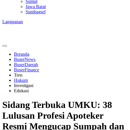
Sumut
Jawa Barat
Sumbagsel
Langganan
Beranda
BuserNews
BuserDaerah
BuserFinance
Tren
Hukum
Investigasi
Edukasi
Sidang Terbuka UMKU: 38
Lulusan Profesi Apoteker
Resmi Mengucap Sumpah dan