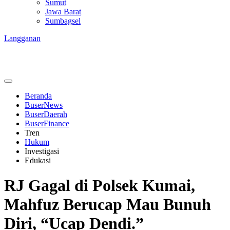
Sumut
Jawa Barat
Sumbagsel
Langganan
Beranda
BuserNews
BuserDaerah
BuserFinance
Tren
Hukum
Investigasi
Edukasi
RJ Gagal di Polsek Kumai,
Mahfuz Berucap Mau Bunuh
Diri, “Ucap Dendi.”