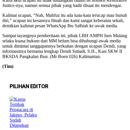
Kami akui ucapan itu tidak dituangkan dalam isi notulen Restorative
Justice-nya, namun semua pihak yang hadir disaat itu mendengar.
Kalimat ucapan, “Nah, Mahfuz itu ada kata-kata terucap mau bunuh
diri,” ucapan ini kesannya fitnah dan kami sangat keberatan sekali,
demikian kalimat pesan WhatsApp Ibu Salbiah ke awak media.
Sampai tayangnya pemberitaan ini, pihak LBH AMPH Isen Mulang
selaku kuasa hukum dari MM belum bisa dihubungi awak media
untuk dimintai tanggapannya berkaitan dengan ucapan Dendi, yang
informasinya bernama lengkap Dendi Sutiadi, S.H., Kasi SKW II
BKSDA Pangkalan Bun. (Mr Boen 026) Kalimantan.
(Tim)
PILIHAN EDITOR