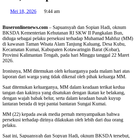
Mei 18, 2026
9:44 am
Buseronlinenews.com
– Sapuansyah dan Sopian Hadi, oknum
BKSDA Kementerian Kehutanan RI SKW II Pangkalan Bun,
diduga sebagai pelaku persekusi terhadap Muhamad Mahfuz (MM)
di kawasan Taman Wisata Alam Tanjung Kaluang, Desa Kubu,
Kecamatan Kumai, Kabupaten Kotawaringin Barat (Kobar),
Provinsi Kalimantan Tengah, pada hari Minggu tanggal 22 Maret
2026.
Ironisnya, MM ditemukan oleh keluarganya pada malam hari atas
laporan dari warga yang tidak dikenal oleh pihak keluarga MM.
Saat ditemukan keluarganya, MM dalam keadaan terikat kedua
tangan dan kakinya yang disatukan dengan ikatan ke belakang,
dengan wajah babak belur, serta dalam keadaan basah kuyup
lantaran berada di tepi pantai bantaran Sungai Kumai.
MM (22) kepada awak media pernah menyampaikan bahwa
persekusi terhadap dirinya dilakukan oleh lebih dari dua orang
pelaku.
Saat ini, Sapuansyah dan Sopyan Hadi, oknum BKSDA tersebut,