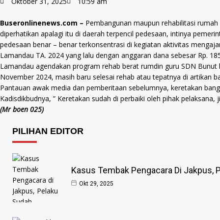
Oktober 31, 2025
10:59 am
Buseronlinenews.com –
Pembangunan maupun rehabilitasi rumah di
diperhatikan apalagi itu di daerah terpencil pedesaan, intinya peme
pedesaan benar – benar terkonsentrasi di kegiatan aktivitas mengaja
Lamandau TA. 2024 yang lalu dengan anggaran dana sebesar Rp. 185.9
Lamandau agendakan program rehab berat rumdin guru SDN Bunut kec
November 2024, masih baru selesai rehab atau tepatnya di artikan ba
Pantauan awak media dan pemberitaan sebelumnya, keretakan banguna
Kadisdikbudnya, ” Keretakan sudah di perbaiki oleh pihak pelaksana, 
(Mr boen 025)
PILIHAN EDITOR
Kasus Tembak Pengacara Di Jakpus, P
Okt 29, 2025