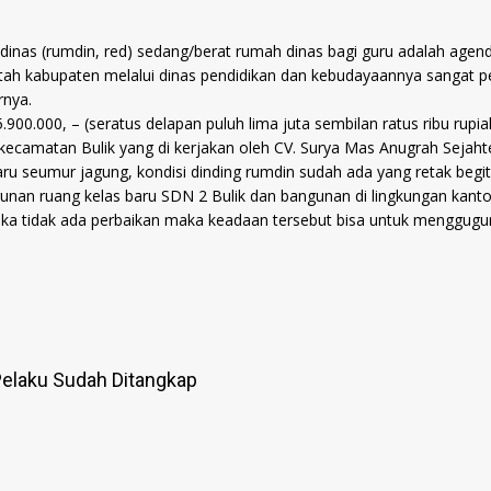
nas (rumdin, red) sedang/berat rumah dinas bagi guru adalah agenda 
rintah kabupaten melalui dinas pendidikan dan kebudayaannya sangat p
rnya.
00.000, – (seratus delapan puluh lima juta sembilan ratus ribu rupi
amatan Bulik yang di kerjakan oleh CV. Surya Mas Anugrah Sejahter
ru seumur jagung, kondisi dinding rumdin sudah ada yang retak begitu
n ruang kelas baru SDN 2 Bulik dan bangunan di lingkungan kantor 
jika tidak ada perbaikan maka keadaan tersebut bisa untuk menggugurk
elaku Sudah Ditangkap