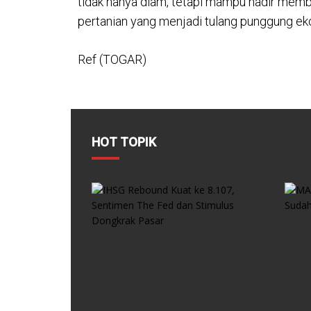
tidak hanya diam, tetapi mampu hadir memb
pertanian yang menjadi tulang punggung ek
Ref (TOGAR)
HOT TOPIK