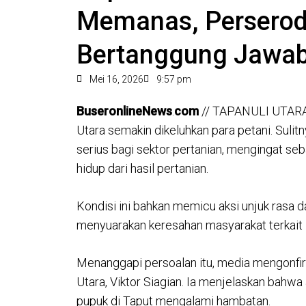
Memanas, Perseroda
Bertanggung Jawa
Mei 16, 2026
9:57 pm
BuseronlineNews
.
com
// TAPANULI UTARA 
Utara semakin dikeluhkan para petani. Suli
serius bagi sektor pertanian, mengingat s
hidup dari hasil pertanian.
Kondisi ini bahkan memicu aksi unjuk rasa da
menyuarakan keresahan masyarakat terkait l
Menanggapi persoalan itu, media mengonfir
Utara, Viktor Siagian. Ia menjelaskan bahw
pupuk di Taput mengalami hambatan.