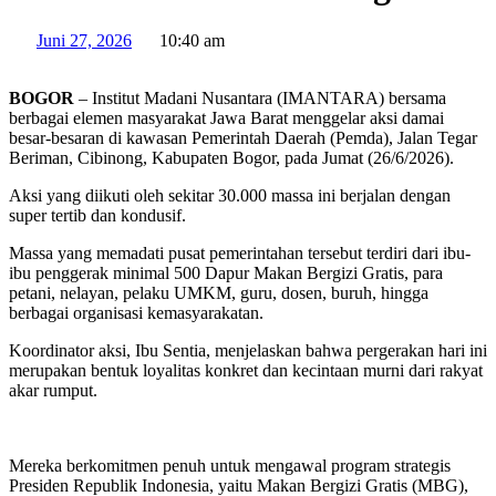
Juni 27, 2026
10:40 am
BOGOR
– Institut Madani Nusantara (IMANTARA) bersama
berbagai elemen masyarakat Jawa Barat menggelar aksi damai
besar-besaran di kawasan Pemerintah Daerah (Pemda), Jalan Tegar
Beriman, Cibinong, Kabupaten Bogor, pada Jumat (26/6/2026).
Aksi yang diikuti oleh sekitar 30.000 massa ini berjalan dengan
super tertib dan kondusif.
Massa yang memadati pusat pemerintahan tersebut terdiri dari ibu-
ibu penggerak minimal 500 Dapur Makan Bergizi Gratis, para
petani, nelayan, pelaku UMKM, guru, dosen, buruh, hingga
berbagai organisasi kemasyarakatan.
Koordinator aksi, Ibu Sentia, menjelaskan bahwa pergerakan hari ini
merupakan bentuk loyalitas konkret dan kecintaan murni dari rakyat
akar rumput.
Mereka berkomitmen penuh untuk mengawal program strategis
Presiden Republik Indonesia, yaitu Makan Bergizi Gratis (MBG),