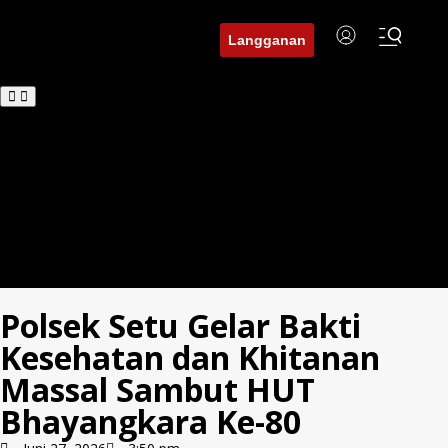
Langganan
Beranda
BuserNews
BuserDaerah
BuserFinance
Tren
Hukum
Investigasi
Edukasi
Polsek Setu Gelar Bakti
Kesehatan dan Khitanan
Massal Sambut HUT
Bhayangkara Ke-80