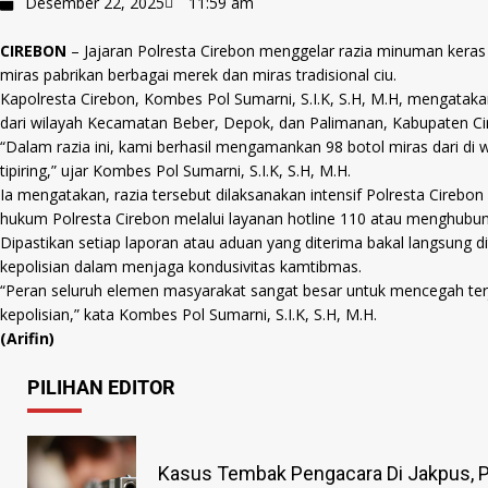
Desember 22, 2025
11:59 am
CIREBON
– Jajaran Polresta Cirebon menggelar razia minuman keras
miras pabrikan berbagai merek dan miras tradisional ciu.
Kapolresta Cirebon, Kombes Pol Sumarni, S.I.K, S.H, M.H, mengatakan,
dari wilayah Kecamatan Beber, Depok, dan Palimanan, Kabupaten Ci
“Dalam razia ini, kami berhasil mengamankan 98 botol miras dari di
tipiring,” ujar Kombes Pol Sumarni, S.I.K, S.H, M.H.
Ia mengatakan, razia tersebut dilaksanakan intensif Polresta Cirebo
hukum Polresta Cirebon melalui layanan hotline 110 atau menghub
Dipastikan setiap laporan atau aduan yang diterima bakal langsung 
kepolisian dalam menjaga kondusivitas kamtibmas.
“Peran seluruh elemen masyarakat sangat besar untuk mencegah terjad
kepolisian,” kata Kombes Pol Sumarni, S.I.K, S.H, M.H.
(Arifin)
PILIHAN EDITOR
Kasus Tembak Pengacara Di Jakpus, P