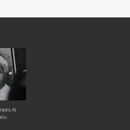
npes Al
icu