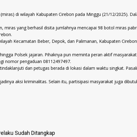
 (miras) di wilayah Kabupaten Cirebon pada Minggu (21/12/2025). Da
 miras yang berhasil disita jumlahnya mencapai 98 botol miras pabrik
rebon.
 wilayah Kecamatan Beber, Depok, dan Palimanan, Kabupaten Cirebon.
n hingga Polsek jajaran. Pihaknya pun meminta peran aktif masyaraka
ungi nomor pengaduan 08112497497.
ditindaklanjuti dan petugas berada di lokasi dalam waktu singkat. 
inya aksi kriminalitas. Selain itu, partisipasi masyarakat juga dib
elaku Sudah Ditangkap