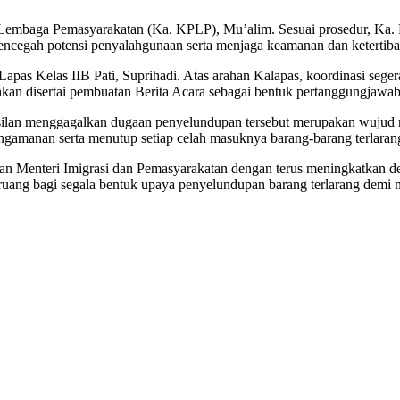
Lembaga Pemasyarakatan (Ka. KPLP), Mu’alim. Sesuai prosedur, Ka.
cegah potensi penyalahgunaan serta menjaga keamanan dan ketertiban
apas Kelas IIB Pati, Suprihadi. Atas arahan Kalapas, koordinasi sege
ahkan disertai pembuatan Berita Acara sebagai bentuk pertanggungjawab
silan menggagalkan dugaan penyelundupan tersebut merupakan wujud n
gamanan serta menutup setiap celah masuknya barang-barang terlarang
n Menteri Imigrasi dan Pemasyarakatan dengan terus meningkatkan dete
ang bagi segala bentuk upaya penyelundupan barang terlarang demi me