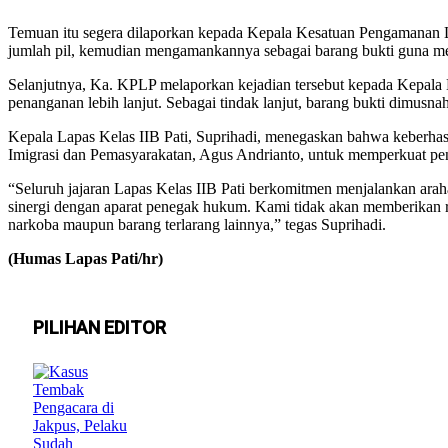
Temuan itu segera dilaporkan kepada Kepala Kesatuan Pengamanan 
jumlah pil, kemudian mengamankannya sebagai barang bukti guna men
Selanjutnya, Ka. KPLP melaporkan kejadian tersebut kepada Kepala L
penanganan lebih lanjut. Sebagai tindak lanjut, barang bukti dimusn
Kepala Lapas Kelas IIB Pati, Suprihadi, menegaskan bahwa keberha
Imigrasi dan Pemasyarakatan, Agus Andrianto, untuk memperkuat pen
“Seluruh jajaran Lapas Kelas IIB Pati berkomitmen menjalankan araha
sinergi dengan aparat penegak hukum. Kami tidak akan memberikan ru
narkoba maupun barang terlarang lainnya,” tegas Suprihadi.
(Humas Lapas Pati/hr)
PILIHAN EDITOR