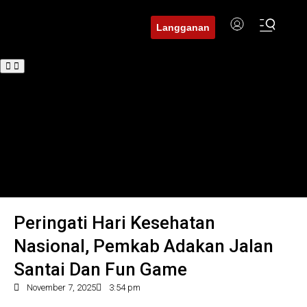
Langganan
Beranda
BuserNews
BuserDaerah
BuserFinance
Tren
Hukum
Investigasi
Edukasi
Peringati Hari Kesehatan
Nasional, Pemkab Adakan Jalan
Santai Dan Fun Game
November 7, 2025
3:54 pm