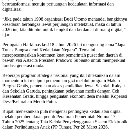
bertransformasi menuju perjuangan kedaulatan informasi dan
digitalisasi.
“Jika pada tahun 1908 organisasi Budi Utomo menandai bangkitnya
kesadaran berbangsa lewat perjuangan intelektual, maka di tahun
2026 ini, kita dituntut untuk bangkit dan berdaulat di ruang digital,”
ujar.
Peringatan Harkitnas ke-118 tahun 2026 ini mengusung tema “Jaga
Tunas Bangsa demi Kedaulatan Negara”. Tema ini
merepresentasikan komitmen kuat pemerintah pusat dan daerah di
bawah visi Astacita Presiden Prabowo Subianto untuk memperkuat
fondasi generasi muda.
Beberapa program strategis nasional yang ikut ditekankan dalam
momentum ini meliputi pemenuhan gizi melalui program Makan
Bergizi Gratis, pemerataan akses pendidikan lewat Sekolah Rakyat
dan Sekolah Garuda, peningkatan pelayanan medis dengan Cek
Kesehatan Gratis, hingga penguatan ekonomi desa melalui Koperasi
Desa/Kelurahan Merah Putih.
Bupati menekankan pula mengenai pentingnya kedaulatan digital
melalui pemberlakuan penuh Peraturan Pemerintah Nomor 17
Tahun 2025 tentang Tata Kelola Penyelenggaraan Sistem Elektronik
dalam Perlindungan Anak (PP Tunas). Per 28 Maret 2026,