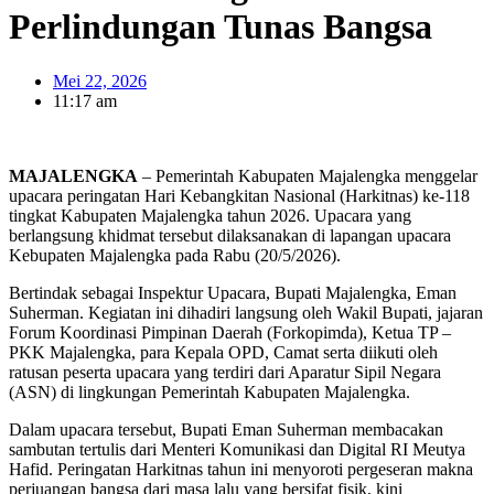
Perlindungan Tunas Bangsa
Mei 22, 2026
11:17 am
MAJALENGKA
– Pemerintah Kabupaten Majalengka menggelar
upacara peringatan Hari Kebangkitan Nasional (Harkitnas) ke-118
tingkat Kabupaten Majalengka tahun 2026. Upacara yang
berlangsung khidmat tersebut dilaksanakan di lapangan upacara
Kebupaten Majalengka pada Rabu (20/5/2026).
Bertindak sebagai Inspektur Upacara, Bupati Majalengka, Eman
Suherman. Kegiatan ini dihadiri langsung oleh Wakil Bupati, jajaran
Forum Koordinasi Pimpinan Daerah (Forkopimda), Ketua TP –
PKK Majalengka, para Kepala OPD, Camat serta diikuti oleh
ratusan peserta upacara yang terdiri dari Aparatur Sipil Negara
(ASN) di lingkungan Pemerintah Kabupaten Majalengka.
Dalam upacara tersebut, Bupati Eman Suherman membacakan
sambutan tertulis dari Menteri Komunikasi dan Digital RI Meutya
Hafid. Peringatan Harkitnas tahun ini menyoroti pergeseran makna
perjuangan bangsa dari masa lalu yang bersifat fisik, kini