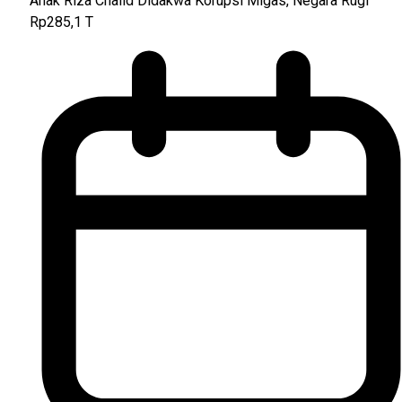
Anak Riza Chalid Didakwa Korupsi Migas, Negara Rugi
Rp285,1 T