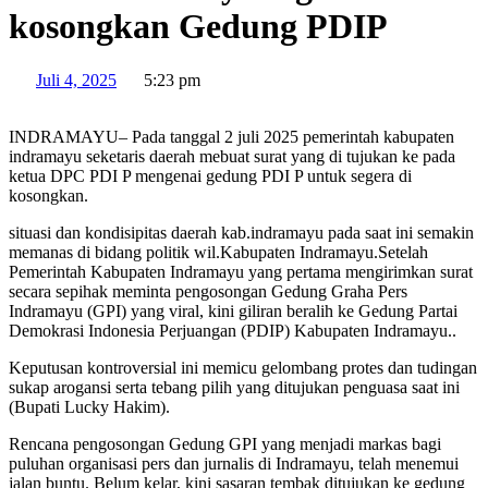
kosongkan Gedung PDIP
Juli 4, 2025
5:23 pm
INDRAMAYU– Pada tanggal 2 juli 2025 pemerintah kabupaten
indramayu seketaris daerah mebuat surat yang di tujukan ke pada
ketua DPC PDI P mengenai gedung PDI P untuk segera di
kosongkan.
situasi dan kondisipitas daerah kab.indramayu pada saat ini semakin
memanas di bidang politik wil.Kabupaten Indramayu.Setelah
Pemerintah Kabupaten Indramayu yang pertama mengirimkan surat
secara sepihak meminta pengosongan Gedung Graha Pers
Indramayu (GPI) yang viral, kini giliran beralih ke Gedung Partai
Demokrasi Indonesia Perjuangan (PDIP) Kabupaten Indramayu..
Keputusan kontroversial ini memicu gelombang protes dan tudingan
sukap arogansi serta tebang pilih yang ditujukan penguasa saat ini
(Bupati Lucky Hakim).
Rencana pengosongan Gedung GPI yang menjadi markas bagi
puluhan organisasi pers dan jurnalis di Indramayu, telah menemui
jalan buntu. Belum kelar, kini sasaran tembak ditujukan ke gedung