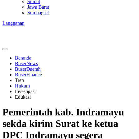
Sumut
Jawa Barat
Sumbagsel
Langganan
Beranda
BuserNews
BuserDaerah
BuserFinance
Tren
Hukum
Investigasi
Edukasi
Pemerintah kab. Indramayu
sekda kirim Surat ke ketua
DPC Indramayu segera