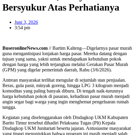
Bersyukur Atas Perhatianya
Juni 3, 2026
3:54 pm
BuseronlineNews.com
// Bartim Kalteng—Digelarnya pasar murah
guna mengantisipasi lonjakan harga pasar. Mereka datang dengan
tujuan yang sama, yakni untuk mendapatkan kebutuhan pokok
dengan harga yang lebih terjangkau melalui Gerakan Pasar Murah
(GPM) yang digelar pemerintah daerah, Rabu (3/6/2026).
Antrean masyarakat terlihat mengular di sejumlah stan penjualan.
Beras, gula pasir, minyak goreng, hingga LPG 3 kilogram menjadi
komoditas yang paling banyak diburu. Di tengah naik-turunnya
harga kebutuhan pokok di pasaran, kehadiran pasar murah menjadi
angin segar bagi warga yang ingin menghemat pengeluaran rumah
tangga.
Kegiatan yang diselenggarakan oleh Disdagkop UKM Kabupaten
Barito Timur tersebut dihadiri Pelaksana Tugas (Plt) Kepala
Disdagkop UKM Junitariati beserta jajaran. Antusiasme masyarakat
yang tinggi menunjukkan bahwa program ini masih menjadi salah