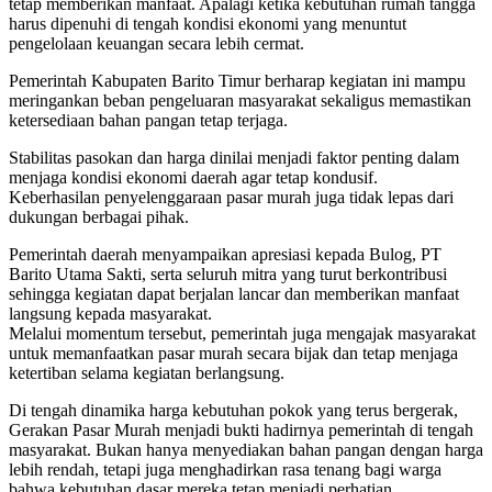
tetap memberikan manfaat. Apalagi ketika kebutuhan rumah tangga
harus dipenuhi di tengah kondisi ekonomi yang menuntut
pengelolaan keuangan secara lebih cermat.
Pemerintah Kabupaten Barito Timur berharap kegiatan ini mampu
meringankan beban pengeluaran masyarakat sekaligus memastikan
ketersediaan bahan pangan tetap terjaga.
Stabilitas pasokan dan harga dinilai menjadi faktor penting dalam
menjaga kondisi ekonomi daerah agar tetap kondusif.
Keberhasilan penyelenggaraan pasar murah juga tidak lepas dari
dukungan berbagai pihak.
Pemerintah daerah menyampaikan apresiasi kepada Bulog, PT
Barito Utama Sakti, serta seluruh mitra yang turut berkontribusi
sehingga kegiatan dapat berjalan lancar dan memberikan manfaat
langsung kepada masyarakat.
Melalui momentum tersebut, pemerintah juga mengajak masyarakat
untuk memanfaatkan pasar murah secara bijak dan tetap menjaga
ketertiban selama kegiatan berlangsung.
Di tengah dinamika harga kebutuhan pokok yang terus bergerak,
Gerakan Pasar Murah menjadi bukti hadirnya pemerintah di tengah
masyarakat. Bukan hanya menyediakan bahan pangan dengan harga
lebih rendah, tetapi juga menghadirkan rasa tenang bagi warga
bahwa kebutuhan dasar mereka tetap menjadi perhatian.