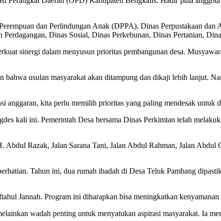
asi Perangkat Daerah (OPD) Kabupaten Bengkalis. Hadir pula anggota
Perempuan dan Perlindungan Anak (DPPA), Dinas Perpustakaan dan Ar
n Perdagangan, Dinas Sosial, Dinas Perkebunan, Dinas Pertanian, Dinas 
kuat sinergi dalam menyusun prioritas pembangunan desa. Musyawara
bahwa usulan masyarakat akan ditampung dan dikaji lebih lanjut. Na
 anggaran, kita perlu memilih prioritas yang paling mendesak untuk dir
gdes kali ini. Pemerintah Desa bersama Dinas Perkimtan telah melakuk
H. Abdul Razak, Jalan Sarana Tani, Jalan Abdul Rahman, Jalan Abdul Gh
erhatian. Tahun ini, dua rumah ibadah di Desa Teluk Pambang dipastik
ahul Jannah. Program ini diharapkan bisa meningkatkan kenyamanan 
lainkan wadah penting untuk menyatukan aspirasi masyarakat. Ia mene