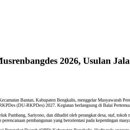
srenbangdes 2026, Usulan Jalan
 Kecamatan Bantan, Kabupaten Bengkalis, menggelar Musyawarah Pe
RKPDes (DU-RKPDes) 2027. Kegiatan berlangsung di Balai Pertemua
luk Pambang, Sariyono, dan dihadiri oleh perangkat desa, staf, tokoh 
p perencanaan pembangunan yang berorientasi pada kepentingan masya