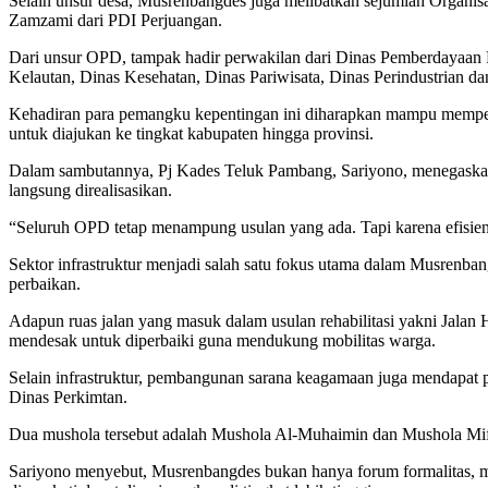
Selain unsur desa, Musrenbangdes juga melibatkan sejumlah Organis
Zamzami dari PDI Perjuangan.
Dari unsur OPD, tampak hadir perwakilan dari Dinas Pemberdayaan 
Kelautan, Dinas Kesehatan, Dinas Pariwisata, Dinas Perindustrian da
Kehadiran para pemangku kepentingan ini diharapkan mampu memper
untuk diajukan ke tingkat kabupaten hingga provinsi.
Dalam sambutannya, Pj Kades Teluk Pambang, Sariyono, menegaskan 
langsung direalisasikan.
“Seluruh OPD tetap menampung usulan yang ada. Tapi karena efisiensi
Sektor infrastruktur menjadi salah satu fokus utama dalam Musrenban
perbaikan.
Adapun ruas jalan yang masuk dalam usulan rehabilitasi yakni Jalan 
mendesak untuk diperbaiki guna mendukung mobilitas warga.
Selain infrastruktur, pembangunan sarana keagamaan juga mendapat p
Dinas Perkimtan.
Dua mushola tersebut adalah Mushola Al-Muhaimin dan Mushola Mift
Sariyono menyebut, Musrenbangdes bukan hanya forum formalitas, me