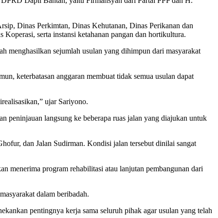
 DPRD Dapil Bantan, yaitu Firmansyah dari Partai PPP dan H.
sip, Dinas Perkimtan, Dinas Kehutanan, Dinas Perikanan dan
Koperasi, serta instansi ketahanan pangan dan hortikultura.
h menghasilkan sejumlah usulan yang dihimpun dari masyarakat
mun, keterbatasan anggaran membuat tidak semua usulan dapat
ealisasikan,” ujar Sariyono.
an peninjauan langsung ke beberapa ruas jalan yang diajukan untuk
ofur, dan Jalan Sudirman. Kondisi jalan tersebut dinilai sangat
an menerima program rehabilitasi atau lanjutan pembangunan dari
masyarakat dalam beribadah.
kankan pentingnya kerja sama seluruh pihak agar usulan yang telah