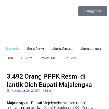
Langganan
Beranda
BuserNews
BuserDaerah
BuserFinance
Tren
Hukum
Investigasi
Edukasi
3.492 Orang PPPK Resmi di
lantik Oleh Bupati Majalengka
November 26, 2025
4:51 pm
– Bupati Majalengka secara resmi
Majalengka
menyerahkan petikan Surat Keputusan (SK) Pegawai