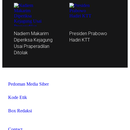
Nadiem Makarim
Presiden Prabowo
Diperiksa Kejagung
Hadiri KTT
Usai Praperadilan
Ditolak
Pedoman Media Siber
Kode Etik
Box Redaksi
Contact