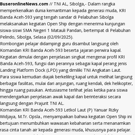
BuseronlineNews.com
// TNI AL, Sibolga,- Dalam rangka
memperkenalkan dunia kemaritiman kepada generasi muda, KRI
Banda Aceh-593 yang tengah sandar di Pelabuhan Sibolga
melaksanakan kegiatan Open Ship dengan menerima kunjungan
siswa-siswi SMA Negeri 1 Matauli Pandan, bertempat di Pelabuhan
Pelindo, Sibolga, Selasa (02/09/2025).
Rombongan pelajar didampingi guru disambut langsung oleh
Komandan KRI Banda Aceh-593 beserta jajaran perwira kapal.
Kegiatan dimulai dengan penjelasan singkat mengenai profil KRI
Banda Aceh-593, fungsi dan perannya sebagai kapal perang jenis
Landing Platform Dock (LPD) yang dimiliki TNI Angkatan Laut.
Para siswa kemudian diajak berkeliling kapal untuk melihat langsung
berbagai fasilitas, mulai dari anjungan, ruang kendali, dek helikopter,
hingga ruang pasukan. Antusiasme terlihat jelas ketika para siswa
mendengarkan penjelasan awak kapal dan berinteraksi secara
langsung dengan Prajurit TNI AL.
Komandan KRI Banda Aceh-593 Letkol Laut (P) Yanuar Rizky
Widjaya, M.Tr. Opsla., menyampaikan bahwa kegiatan Open Ship ini
bertujuan menumbuhkan wawasan kebaharian serta menanamkan
rasa cinta tanah air kepada generasi muda, khususnya para pelajar.