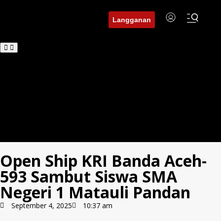
Langganan
Beranda
BuserNews
BuserDaerah
BuserFinance
Tren
Hukum
Investigasi
Edukasi
Open Ship KRI Banda Aceh-
593 Sambut Siswa SMA
Negeri 1 Matauli Pandan
September 4, 2025
10:37 am