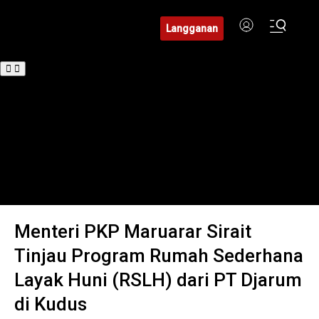
Langganan
Beranda
BuserNews
BuserDaerah
BuserFinance
Tren
Hukum
Investigasi
Edukasi
Menteri PKP Maruarar Sirait
Tinjau Program Rumah Sederhana
Layak Huni (RSLH) dari PT Djarum
di Kudus